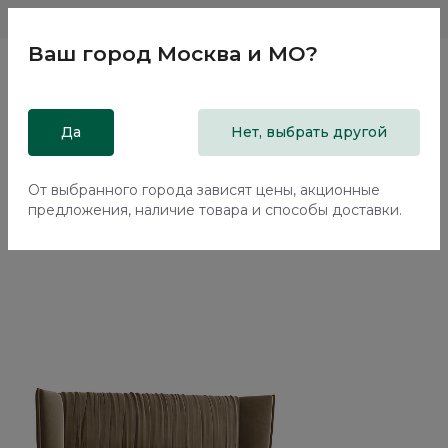
Магазины
Москва и МО
8 800 200 18 96
Ваш город
Москва и МО
?
Главная
Да
Каталог
Кровати
Нет, выбрать другой
Кровать с подъемным механизмом Плиссе / Plisse
NK182.19
От выбранного города зависят цены, акционные
предложения, наличие товара и способы доставки.
Новинка
70%+30%
Сборка в подарок