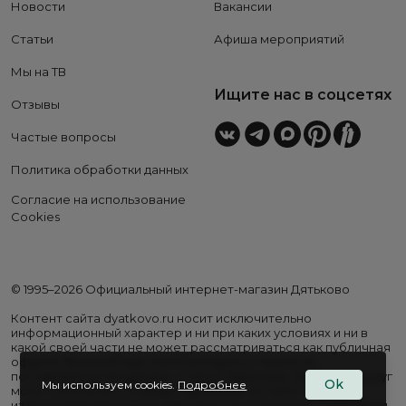
Новости
Вакансии
Статьи
Афиша мероприятий
Мы на ТВ
Ищите нас в соцсетях
Отзывы
Частые вопросы
Политика обработки данных
Согласие на использование
Cookies
© 1995–2026 Официальный интернет-магазин Дятьково
Контент сайта dyatkovo.ru носит исключительно
информационный характер и ни при каких условиях и ни в
какой своей части не может рассматриваться как публичная
оферта. Внешний вид, комплектация и стоимость
поставляемой продукции, а также перечень сервисных услуг
Ok
Мы используем cookies.
Подробнее
могут отличаться от представленных на сайте. Цены на
изделия варьируются в зависимости от региона. Подробная