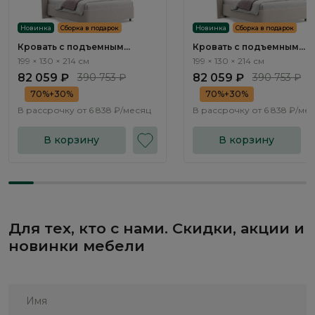
Новинка
Сборка в подарок
Новинка
Сборка в подарок
Кровать с подъемным
Кровать с подъемным
механизмом Плиссе / Plisse
механизмом Плиссе / Pli
199 × 130 × 214 см
199 × 130 × 214 см
NK182.2
NK182.3
82 059 ₽
390 753 ₽
82 059 ₽
390 753 ₽
70%+30%
70%+30%
В рассрочку от
6 838 ₽/месяц
В рассрочку от
6 838 ₽/ме
В корзину
В корзину
Для тех, кто с нами. Скидки, акции и
новинки мебели