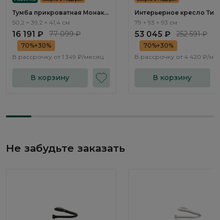
Тумба прикроватная Монако
Интерьерное кресло Тир
/ Monako MN010.3
/ Tyrol ММ102.3
50,2 × 39,2 × 41,4 см
79 × 93 × 93 см
16 191 ₽
77 099 ₽
53 045 ₽
252 591 ₽
70%+30%
70%+30%
В рассрочку от
1 349 ₽/месяц
В рассрочку от
4 420 ₽/ме
В корзину
В корзину
Не забудьте заказать