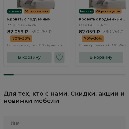
Новинка
Сборка в подарок
Новинка
Сборка в подарок
Кровать с подъемным
Кровать с подъемным
механизмом Плиссе / Plisse
механизмом Плиссе / Pli
199 × 130 × 214 см
199 × 130 × 214 см
NK182.2
NK182.3
82 059 ₽
390 753 ₽
82 059 ₽
390 753 ₽
70%+30%
70%+30%
В рассрочку от
6 838 ₽/месяц
В рассрочку от
6 838 ₽/ме
В корзину
В корзину
Для тех, кто с нами. Скидки, акции и
новинки мебели