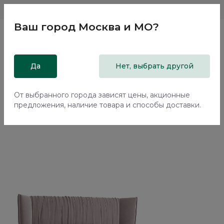
Магазины
Москва и МО
8 800 200 18 96
Ваш город
Москва и МО
?
Главная
Да
Каталог
Кровати
Нет, выбрать другой
Кровать с подъемным механизмом Плиссе / Plisse
NK182.11
От выбранного города зависят цены, акционные
предложения, наличие товара и способы доставки.
Новинка
70%+30%
Сборка в подарок