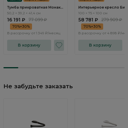
Тумба прикроватная Монако
Интерьерное кресло Биок
/ Monako MN010.3
Bioko ММ108.1
50,2 × 39,2 × 41,4 см
100 × 75 × 100 см
16 191 ₽
77 099 ₽
58 781 ₽
279 909 ₽
70%+30%
70%+30%
В рассрочку от
1 349 ₽/месяц
В рассрочку от
4 898 ₽/ме
В корзину
В корзину
Не забудьте заказать