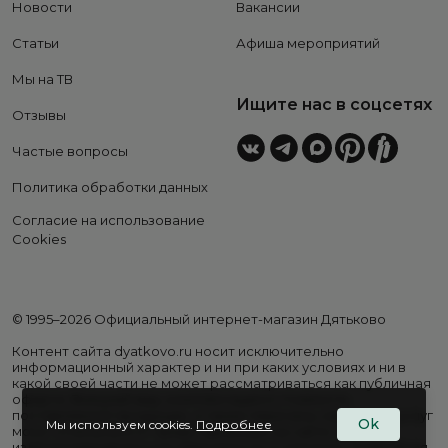
Новости
Вакансии
Статьи
Афиша мероприятий
Мы на ТВ
Ищите нас в соцсетях
Отзывы
Частые вопросы
Политика обработки данных
Согласие на использование
Cookies
© 1995–2026 Официальный интернет-магазин Дятьково
Контент сайта dyatkovo.ru носит исключительно
информационный характер и ни при каких условиях и ни в
какой своей части не может рассматриваться как публичная
оферта. Внешний вид, комплектация и стоимость
поставляемой продукции, а также перечень сервисных услуг
Ok
Мы используем cookies.
Подробнее
могут отличаться от представленных на сайте. Цены на
изделия варьируются в зависимости от региона. Подробная