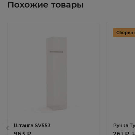
Похожие товары
Сборка 
Штанга SV553
Ручка Ту
963 ₽
261 ₽
1