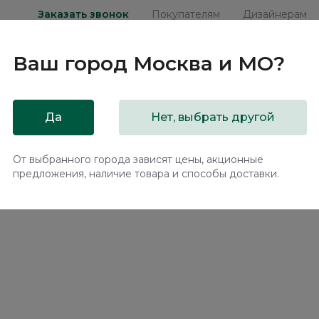
Заказать звонок
Покупателям
Дизайнерам
Ваш город
Москва и МО
?
ни
Мебель на заказ
Распродажа
Акц
Да
Нет, выбрать другой
167
От выбранного города зависят цены, акционные
предложения, наличие товара и способы доставки.