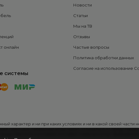
ль
Новости
ебель
Статьи
Мы на ТВ
лекций
Отзывы
т онлайн
Частые вопросы
Политика обработки данных
Согласие на использование C
е системы
ный характер и ни при каких условиях и ни в какой своей части
акже перечень сервисных услуг могут отличаться от представлен
редставителе и условиях поставки товаров и услуг приведена 