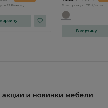
у от
22 ₽/месяц
В рассрочку от
132 ₽/месяц
 корзину
В корзину
и, акции и новинки мебели