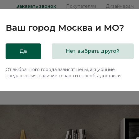
Заказать звонок
Покупателям
Дизайнерам
Ваш город
Москва и МО
?
ни
Мебель на заказ
Распродажа
Акц
Да
Нет, выбрать другой
ТА / ARTA
От выбранного города зависят цены, акционные
предложения, наличие товара и способы доставки.
 АРТА / ARTA