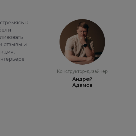
стремясь к
бели
ализовать
и отзывы и
екция,
интерьере
Конструктор-дизайнер
Андрей
Адамов