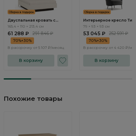
Сборка в подарок
Сборка в подарок
Двуспальная кровать с
Интерьерное кресло Тир
подъемным механизмом
/ Tyrol ММ102.3
165,4 × 110 × 213,4 см
79 × 93 × 93 см
Арта / Arta AR1201.1
61 288 ₽
291 846 ₽
53 045 ₽
252 591 ₽
70%+30%
70%+30%
В рассрочку от
5 107 ₽/месяц
В рассрочку от
4 420 ₽/ме
В корзину
В корзину
Похожие товары