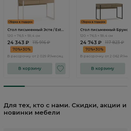
Сборка в подарок
Сборка в подарок
Стол письменный Эсте / Este
Стол письменный Бруно /
ST036.0
Bruno BC1036.1
120 × 76,5 × 59,4 см
120 × 76,5 × 59,4 см
24 343 ₽
115 916 ₽
24 743 ₽
117 823 ₽
70%+30%
70%+30%
В рассрочку от
2 029 ₽/месяц
В рассрочку от
2 062 ₽/ме
В корзину
В корзину
Для тех, кто с нами. Скидки, акции и
новинки мебели