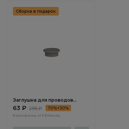
Сборка в подарок
Заглушка для проводов
Терамо / Teramo TA057.0
63 ₽
70%+30%
296 ₽
В рассрочку от
5 ₽/месяц