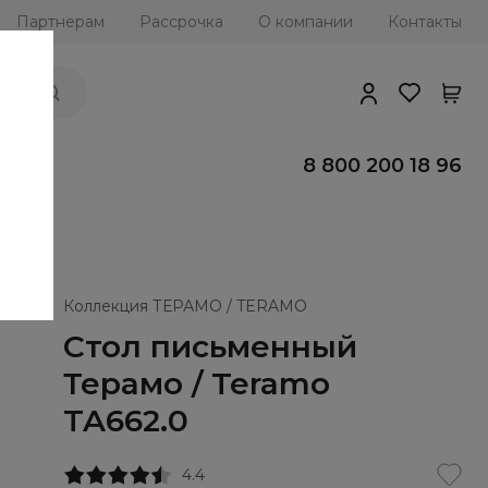
Партнерам
Рассрочка
О компании
Контакты
ии
8 800 200 18 96
Коллекция ТЕРАМО / TERAMO
Стол письменный
Терамо / Teramo
TA662.0
4.4