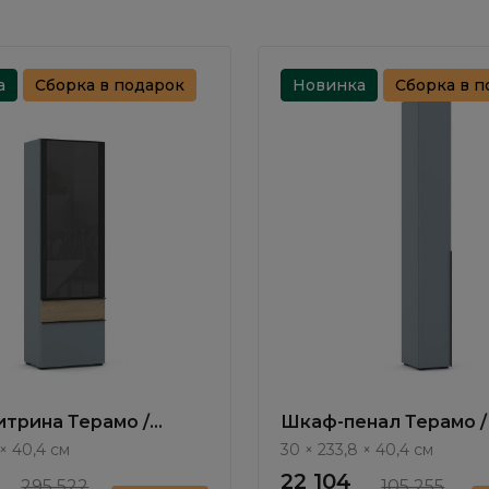
а
Сборка в подарок
Новинка
Сборка в п
трина Терамо /
Шкаф-пенал Терамо /
TA414.1
TA431.1
 × 40,4 см
30 × 233,8 × 40,4 см
22 104
295 522
105 255