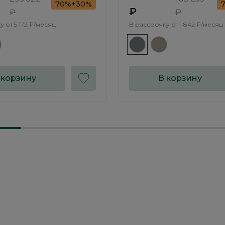
70%+30%
₽
₽
₽
у от
5 172 ₽/месяц
В рассрочку от
1 842 ₽/месяц
 корзину
В корзину