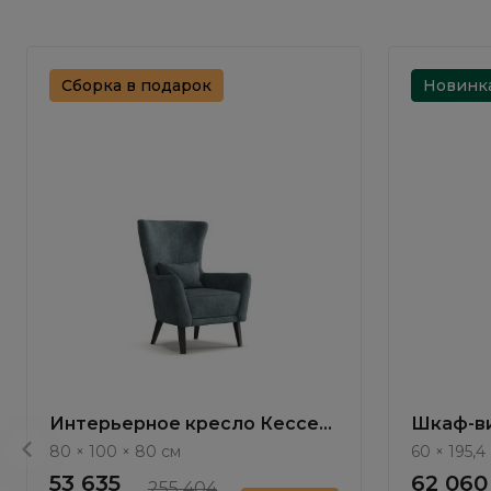
Сборка в подарок
Новинк
Интерьерное кресло Кессел
Шкаф-ви
/ Kessel ММ115.13
Teramo 
80 × 100 × 80 см
60 × 195,4
53 635
62 060
255 404