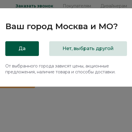
Заказать звонок
Покупателям
Дизайнерам
Ваш город
Москва и МО
?
ни
Мебель на заказ
Распродажа
Акц
Да
Нет, выбрать другой
 Teramo TA662.0
От выбранного города зависят цены, акционные
предложения, наличие товара и способы доставки.
 в подарок