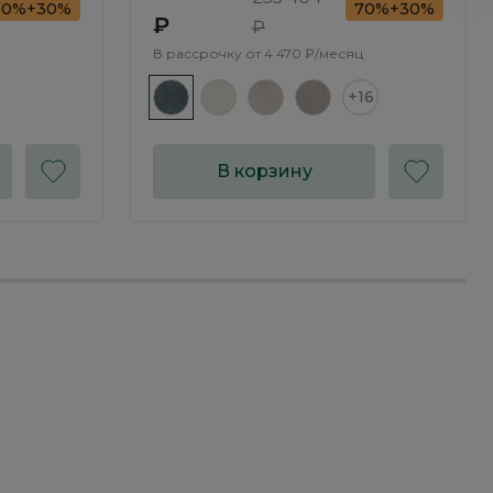
70%+30%
70%+30%
₽
₽
В рассрочку от
4 470 ₽/месяц
+16
В корзину