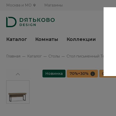
Москва и МО
Магазины
Каталог
Комнаты
Коллекции
Кух
Главная
Каталог
Столы
Стол письменный Терамо /
Новинка
70%+30%
Сборка