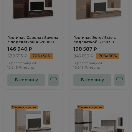
Гостиная Савона / Savona
Гостиная Эсте / Este с
с подсветкой AS2606.0
подсветкой ST583.0
146 940 ₽
198 587 ₽
699 713 ₽
945 650 ₽
70%+30%
70%+30%
В рассрочку от
В рассрочку от
12 245 ₽/месяц
16 549 ₽/месяц
В корзину
В корзину
Сборка в подарок
Сборка в подарок