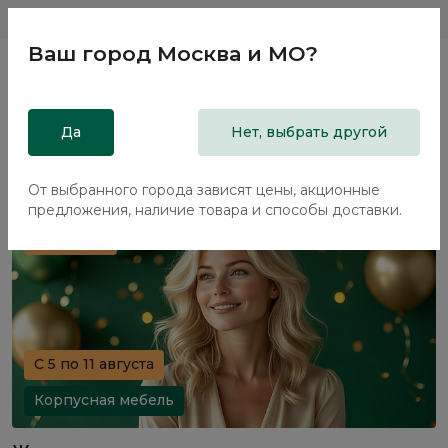
Магазины
Москва и МО
8 800 200 18 96
Ваш город
Москва и МО
?
Главная
Да
Акции
Нет, выбрать другой
Акции
От выбранного города зависят цены, акционные
предложения, наличие товара и способы доставки.
70%+30%
C 5 по 11 августа
Корпусная мебель