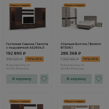
Сборка в подарок
Сборка в подарок
Гостиная Савона / Savona
Спальня Бостон / Boston
с подсветкой AS2604.0
BT506.1
192 890 ₽
286 368 ₽
918 520 ₽
1 363 656 ₽
70%+30%
70%+30%
В рассрочку от
В рассрочку от
16 074 ₽/месяц
23 864 ₽/месяц
В корзину
В корзину
Сборка в подарок
Сборка в подарок