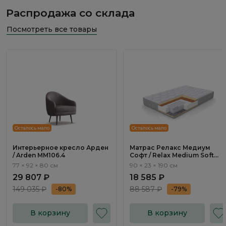
Распродажа со склада
Посмотреть все товары
Осталось мало
Осталось мало
Интерьерное кресло Арден
Матрас Релакс Медиум
/ Arden ММ106.4
Софт / Relax Medium Soft
90х190 см
77 × 92 × 80 см
90 × 23 × 190 см
29 807 ₽
18 585 ₽
149 035 ₽
88 587 ₽
-80%
-79%
В корзину
В корзину