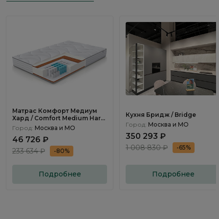
Матрас Комфорт Медиум
Кухня Бридж / Bridge
Хард / Comfort Medium Hard
Город:
Москва и МО
160×200см
Город:
Москва и МО
350 293 ₽
46 726 ₽
1 008 830 ₽
-65%
233 634 ₽
-80%
Подробнее
Подробнее