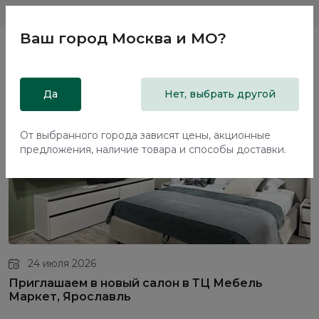
Магазины
Москва и МО
8 800 200 18 96
Ваш город
Москва и МО
?
Главная
Да
Новости и события
Нет, выбрать другой
Новости и события
От выбранного города зависят цены, акционные
предложения, наличие товара и способы доставки.
24 июля 2026
Приглашаем в новый салон в ТЦ Мебель
Маркет, Ярославль