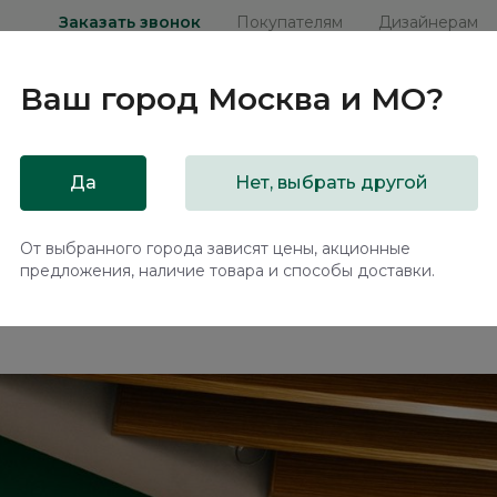
Заказать звонок
Покупателям
Дизайнерам
Ваш город
Москва и МО
?
ни
Мебель на заказ
Распродажа
Акц
Да
Нет, выбрать другой
овый салон
От выбранного города зависят цены, акционные
предложения, наличие товара и способы доставки.
ем в новый салон