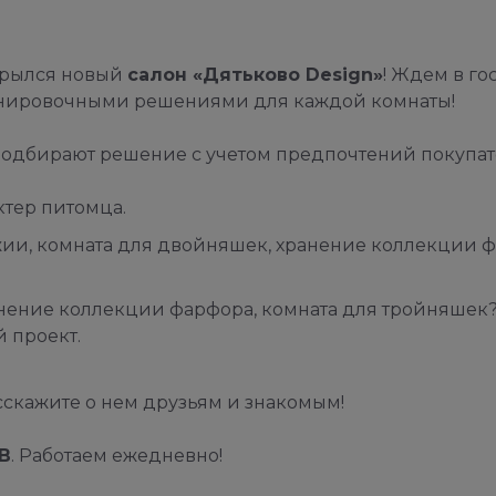
крылся новый
салон «Дятьково Design»
! Ждем в гос
нировочными решениями для каждой комнаты!
подбирают решение с учетом предпочтений покупат
ктер питомца.
жии, комната для двойняшек, хранение коллекции 
анение коллекции фарфора, комната для тройняшек
 проект.
сскажите о нем друзьям и знакомым!
7В
. Работаем ежедневно!