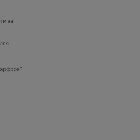
ти за
еля.
фарфора?
?