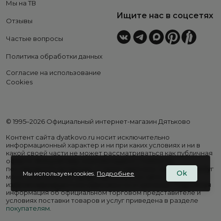
Мы на ТВ
Ищите нас в соцсетях
Отзывы
Частые вопросы
Политика обработки данных
Согласие на использование
Cookies
© 1995–2026 Официальный интернет-магазин Дятьково
Контент сайта dyatkovo.ru носит исключительно
информационный характер и ни при каких условиях и ни в
какой своей части не может рассматриваться как публичная
оферта. Внешний вид, комплектация и стоимость
поставляемой продукции, а также перечень сервисных услуг
Ok
Мы используем cookies.
Подробнее
могут отличаться от представленных на сайте. Цены на
изделия варьируются в зависимости от региона. Подробная
информация об официальном торговом представителе и
условиях поставки товаров и услуг приведена в разделе
покупателям
.