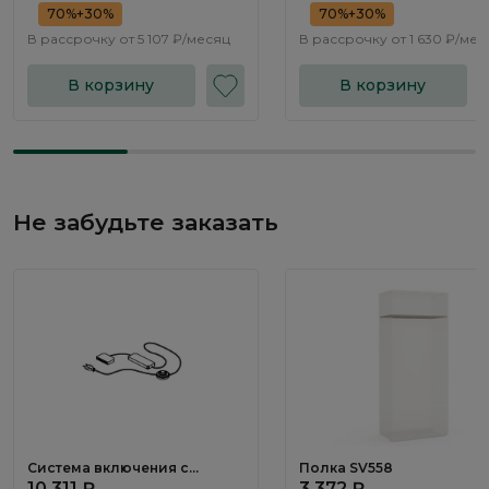
70%+30%
70%+30%
В рассрочку от
5 107 ₽/месяц
В рассрочку от
1 630 ₽/мес
В корзину
В корзину
Не забудьте заказать
Система включения с
Полка SV558
трансформатором SV148
10 311 ₽
3 372 ₽