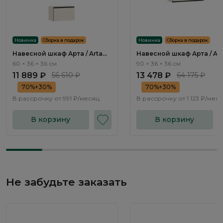
Новинка
Сборка в подарок
Новинка
Сборка в подарок
Навесной шкаф Арта / Arta
Навесной шкаф Арта / Art
AR005.1
AR012.1
60 × 36 × 36 см
90 × 36 × 36 см
11 889 ₽
56 610 ₽
13 478 ₽
64 175 ₽
70%+30%
70%+30%
В рассрочку от
991 ₽/месяц
В рассрочку от
1 123 ₽/мес
В корзину
В корзину
Не забудьте заказать