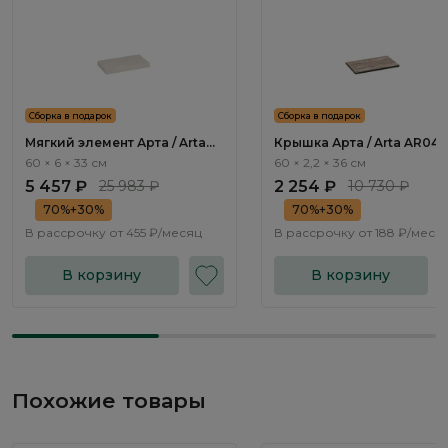
Сборка в подарок
Сборка в подарок
Мягкий элемент Арта / Arta
Крышка Арта / Arta AR041
AR143.0
60 × 6 × 33 см
60 × 2,2 × 36 см
5 457 ₽
25 983 ₽
2 254 ₽
10 730 ₽
70%+30%
70%+30%
В рассрочку от
455 ₽/месяц
В рассрочку от
188 ₽/меся
В корзину
В корзину
Похожие товары