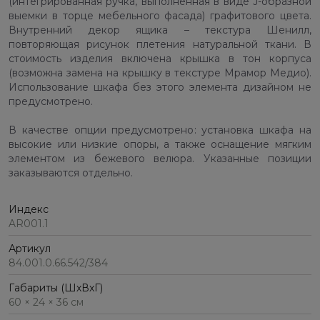
(интегрированная ручка, выполненная в виде J-образной
выемки в торце мебельного фасада) графитового цвета.
Внутренний декор ящика – текстура Шенилл,
повторяющая рисунок плетения натуральной ткани. В
стоимость изделия включена крышка в тон корпуса
(возможна замена на крышку в текстуре Мрамор Медио).
Использование шкафа без этого элемента дизайном не
предусмотрено.
В качестве опции предусмотрено: установка шкафа на
высокие или низкие опоры, а также оснащение мягким
элементом из бежевого велюра. Указанные позиции
заказываются отдельно.
Индекс
AR001.1
Артикул
84.001.0.66.542/384
Габариты (ШхВхГ)
60 × 24 × 36 см