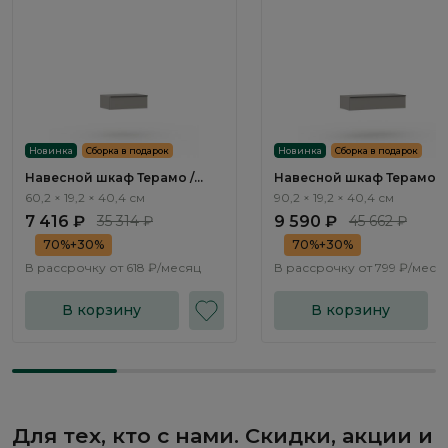
Новинка
Сборка в подарок
Новинка
Сборка в подарок
Навесной шкаф Терамо /
Навесной шкаф Терамо /
Teramo TA541.2
Teramo TA543.2
60,2 × 19,2 × 40,4 см
90,2 × 19,2 × 40,4 см
7 416 ₽
35 314 ₽
9 590 ₽
45 662 ₽
70%+30%
70%+30%
В рассрочку от
618 ₽/месяц
В рассрочку от
799 ₽/меся
В корзину
В корзину
Для тех, кто с нами. Скидки, акции и