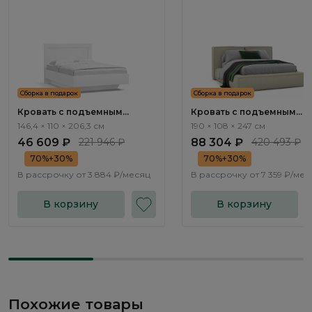
Сборка в подарок
Сборка в подарок
Кровать с подъемным
Кровать с подъемным
механизмом Турин / Turin
механизмом Нью-Йорк / 
146,4 × 110 × 206,3 см
190 × 108 × 247 см
TR2965.2
York NK262.02
46 609 ₽
221 946 ₽
88 304 ₽
420 493 ₽
70%+30%
70%+30%
В рассрочку от
3 884 ₽/месяц
В рассрочку от
7 359 ₽/мес
В корзину
В корзину
Похожие товары