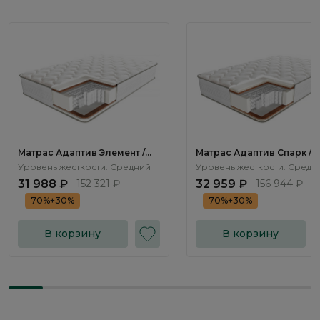
Матрас Адаптив Элемент /
Матрас Адаптив Спарк /
Adaptive Element
Adaptive Spark
Уровень жесткости: Средний
Уровень жесткости: Средн
31 988 ₽
152 321 ₽
32 959 ₽
156 944 ₽
70%+30%
70%+30%
В корзину
В корзину