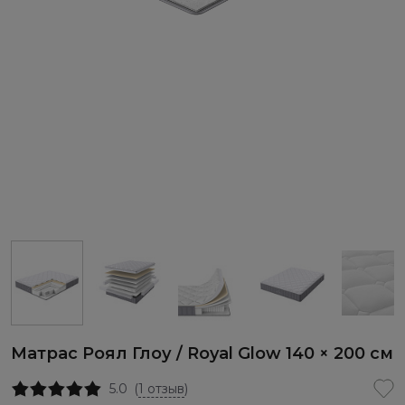
Матрас Роял Глоу / Royal Glow 140 × 200 см
5.0
(
1 отзыв
)