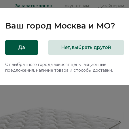
Заказать звонок
Покупателям
Дизайнерам
Ваш город
Москва и МО
?
ни
Мебель на заказ
Распродажа
Акц
Да
Нет, выбрать другой
ас Адаптив Глори / Adaptive Glory
От выбранного города зависят цены, акционные
предложения, наличие товара и способы доставки.