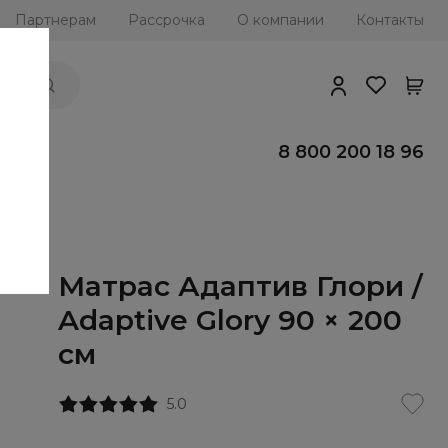
Партнерам
Рассрочка
О компании
Контакты
ии
8 800 200 18 96
Матрас Адаптив Глори /
Adaptive Glory 90 × 200
см
5.0