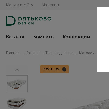
Москва и МО
Магазины
Каталог
Комнаты
Коллекции
Кух
Главная
Каталог
Товары для сна
Матрасы
Матр
70%+30%