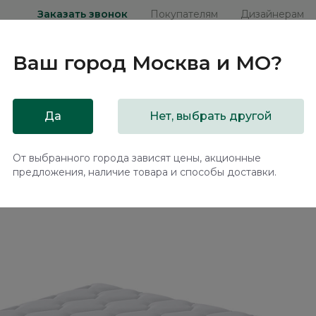
Заказать звонок
Покупателям
Дизайнерам
Ваш город
Москва и МО
?
ни
Мебель на заказ
Распродажа
Акц
Да
Нет, выбрать другой
ас Релакс Медиум / Relax Medium
От выбранного города зависят цены, акционные
предложения, наличие товара и способы доставки.