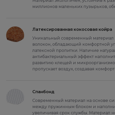
Материал экологичен, устойчив к ра
миллионов маленьких пузырьков, об
Латексированная кокосовая койра
Уникальный современный материал н
волокон, обладающий комфортной уп
латексной пропитки. Наличие натура
антибактериальный эффект наполнител
развитию клещей и микроорганизмов.
пропускает воздух, создавая комфор
Спанбонд
Современный материал на основе син
между пружинным блоком и наполни
увеличивая срок службы. Материал н