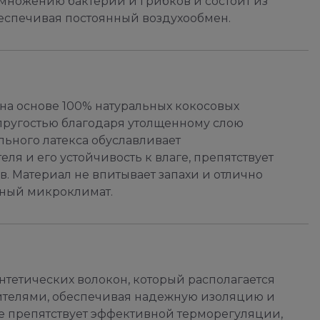
змножению бактерий и грибков и состоит из
еспечивая постоянный воздухообмен.
а основе 100% натуральных кокосовых
ругостью благодаря утолщенному слою
льного латекса обуславливает
я и его устойчивость к влаге, препятствует
 Материал не впитывает запахи и отлично
тный микроклимат.
тетических волокон, который располагается
телями, обеспечивая надежную изоляцию и
е препятствует эффективной терморегуляции,