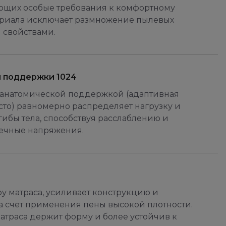
яющих особые требования к комфортному
териала исключает размножение пылевых
 свойствами.
й поддержки 1024
 анатомической поддержкой (адаптивная
сто) равномерно распределяет нагрузку и
гибы тела, способствуя расслаблению и
ечные напряжения.
у матраса, усиливает конструкцию и
а счет применения пены высокой плотности.
атраса держит форму и более устойчив к