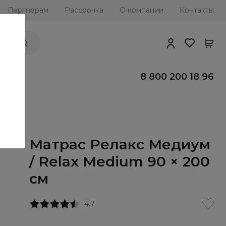
Партнерам
Рассрочка
О компании
Контакты
ии
8 800 200 18 96
Матрас Релакс Медиум
/ Relax Medium 90 × 200
см
4.7