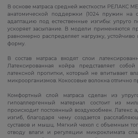
В основе матраса средней жесткости РЕЛАКС М
анатомической поддержки (1024 пружин на с
адаптацию под естественные изгибы: упруго 
ускоряет засыпание. В модели применяются пр
равномерно распределяет нагрузку, устойчив
форму.
В состав матраса входят слои латексирован
Латексированная койра представляет собо
латексной пропитки, который не впитывает вл
микроорганизмов. Кокосовые волокна отлично п
Комфортный слой матраса сделан из упругог
гипоаллергенный материал состоит из мил
происходит постоянный воздухообмен. Латекс а
изгиб, благодаря чему создается расслабля
суставов и мышц. Мягкий чехол с объемным то
отводу влаги и регуляции микроклимата спал