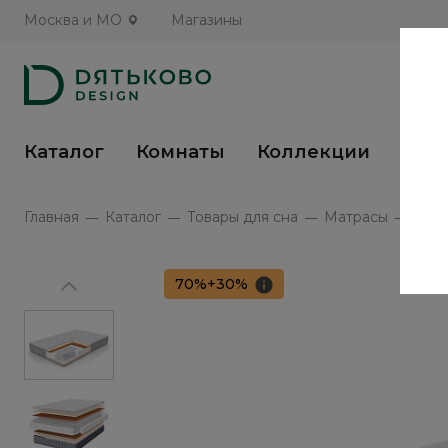
Москва и МО
Магазины
Каталог
Комнаты
Коллекции
Кух
Главная
Каталог
Товары для сна
Матрасы
Матр
70%+30%