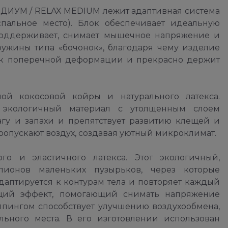
ЕДИУМ / RELAX MEDIUM лежит адаптивная система
пальное место). Блок обеспечивает идеальную
поддерживает, снимает мышечное напряжение и
ужины типа «бочонок», благодаря чему изделие
о к поперечной деформации и прекрасно держит
ной кокосовой койры и натурального латекса.
й экологичный материал c утолщенным слоем
агу и запахи и препятствует развитию клещей и
ропускают воздух, создавая уютный микроклимат.
о и эластичного латекса. Этот экологичный,
лионов маленьких пузырьков, через которые
даптируется к контурам тела и повторяет каждый
ющий эффект, помогающий снимать напряжение
ппингом способствует улучшению воздухообмена,
ьного места. В его изготовлении использован