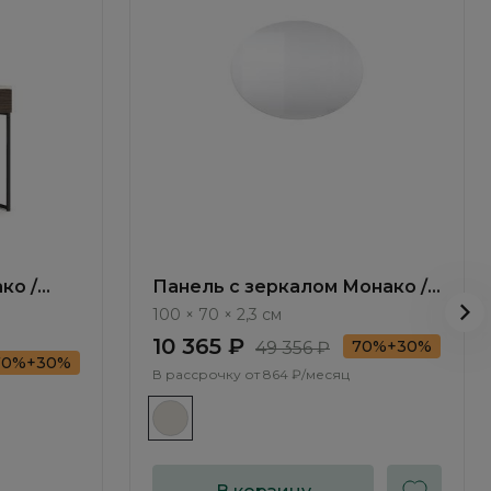
ко /
Панель с зеркалом Монако /
Monako MN050.0
100 × 70 × 2,3 см
10 365 ₽
70%+30%
49 356 ₽
70%+30%
В рассрочку от
864 ₽/месяц