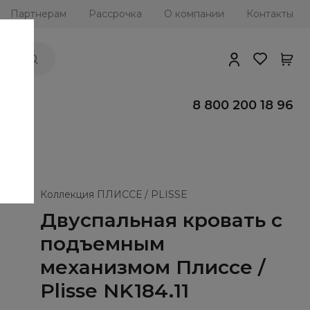
Партнерам
Рассрочка
О компании
Контакты
ии
8 800 200 18 96
Коллекция ПЛИССЕ / PLISSE
Двуспальная кровать с
подъемным
механизмом Плиссе /
Plisse NK184.11