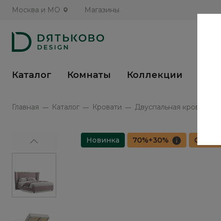
Москва и МО
Магазины
Каталог
Комнаты
Коллекции
Кух
Главная
Каталог
Кровати
Двуспальная кровать с 
Новинка
70%+30%
Сборка