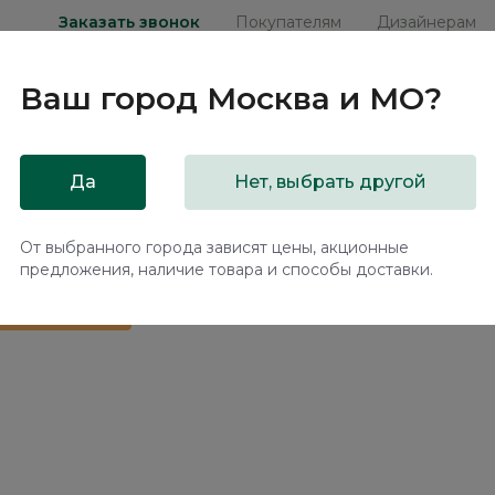
Заказать звонок
Покупателям
Дизайнерам
Ваш город
Москва и МО
?
ни
Мебель на заказ
Распродажа
Акц
Да
Нет, выбрать другой
подъемным механизмом Плиссе / Plisse NK184.11
От выбранного города зависят цены, акционные
предложения, наличие товара и способы доставки.
 в подарок