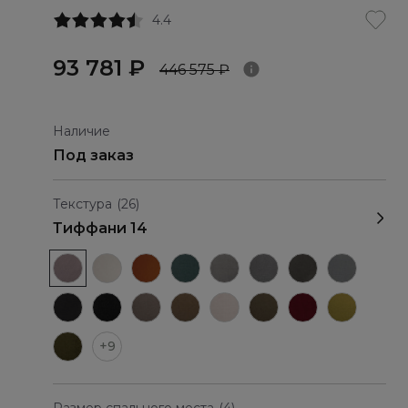
4.4
93 781 ₽
446 575 ₽
Наличие
Под заказ
Текстура
(26)
Тиффани 14
+9