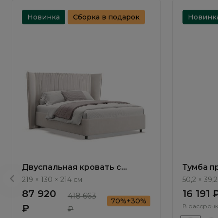
Новинка
Сборка в подарок
Новинк
Двуспальная кровать с
Тумба п
подъемным механизмом
Monako 
219 × 130 × 214 см
50,2 × 39,2
Плиссе / Plisse NK183.2
87 920
16 191 
418 663
70%+30%
₽
В рассрочк
₽