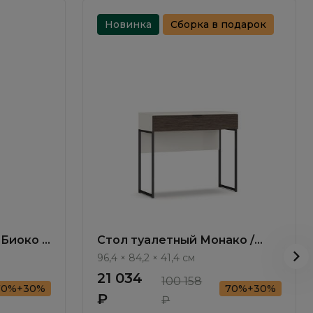
Новинка
Сборка в подарок
Биоко /
Стол туалетный Монако /
Monako MN030.3
96,4 × 84,2 × 41,4 см
21 034
100 158
70%+30%
70%+30%
₽
₽