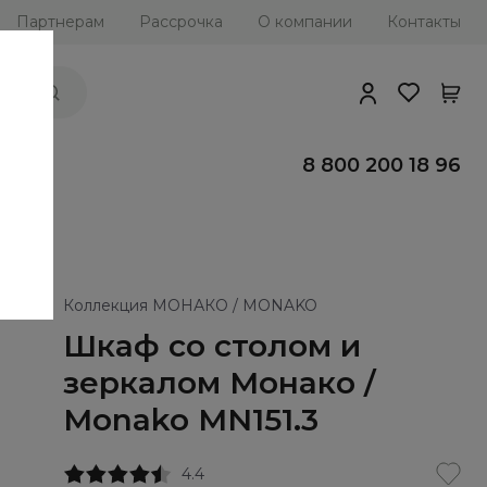
Партнерам
Рассрочка
О компании
Контакты
ии
8 800 200 18 96
Коллекция МОНАКО / MONAKO
Шкаф со столом и
зеркалом Монако /
Monako MN151.3
4.4