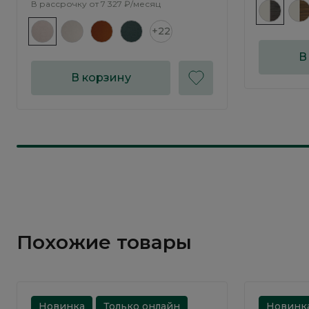
В рассрочку от
7 327 ₽/месяц
+22
В
В корзину
Похожие товары
Новинка
Только онлайн
Новинк