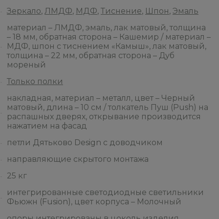
Зеркало
,
ЛМДФ
,
МДФ
,
Тиснение
,
Шпон
,
Эмаль
материал – ЛМДФ, эмаль, лак матовый, толщина
– 18 мм, обратная сторона – Кашемир / материал –
МДФ, шпон с тиснением «Камыш», лак матовый,
толщина – 22 мм, обратная сторона – Дуб
мореный
Только полки
накладная, материал – металл, цвет – Черный
матовый, длина – 10 см / толкатель Пуш (Push) на
распашных дверях, открывание производится
нажатием на фасад
петли Дятьково Design с доводчиком
направляющие скрытого монтажа
25 кг
интегрированные светодиодные светильники
Фьюжн (Fusion), цвет корпуса – Молочный
опоры интегрированы в цоколь изделия