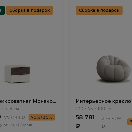
а
Сборка в подарок
Сборка в подарок
рикроватная Монако /
Интерьерное кресло 
MN010.3
Bioko ММ108.1
 × 41,4 см
100 × 75 × 100 см
₽
58 781
70%+30%
77 099 ₽
279 909
у от
1 349 ₽/месяц
₽
₽