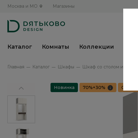
Москва и МО
Магазины
Каталог
Комнаты
Коллекции
Кух
Главная
Каталог
Шкафы
Шкаф со столом и зерка
Новинка
70%+30%
Сборка