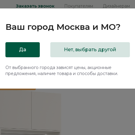
Заказать звонок
Покупателям
Дизайнерам
Ваш город
Москва и МО
?
ни
Мебель на заказ
Распродажа
Акц
Да
Нет, выбрать другой
лом Монако / Monako MN151.3
От выбранного города зависят цены, акционные
предложения, наличие товара и способы доставки.
 в подарок