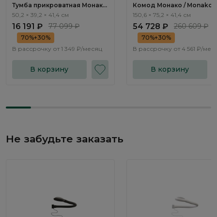
Тумба прикроватная Монако
Комод Монако / Monako
/ Monako MN010.1
MN020.1
50,2 × 39,2 × 41,4 см
150,6 × 75,2 × 41,4 см
16 191 ₽
77 099 ₽
54 728 ₽
260 609 ₽
70%+30%
70%+30%
В рассрочку от
1 349 ₽/месяц
В рассрочку от
4 561 ₽/мес
В корзину
В корзину
Не забудьте заказать