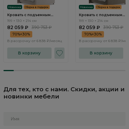
Новинка
Сборка в подарок
Новинка
Сборка в подарок
Кровать с подъемным
Кровать с подъемным
механизмом Плиссе / Plisse
механизмом Плиссе / Pli
199 × 130 × 214 см
199 × 130 × 214 см
NK182.2
NK182.4
82 059 ₽
390 753 ₽
82 059 ₽
390 753 ₽
70%+30%
70%+30%
В рассрочку от
6 838 ₽/месяц
В рассрочку от
6 838 ₽/ме
В корзину
В корзину
Для тех, кто с нами. Скидки, акции и
новинки мебели