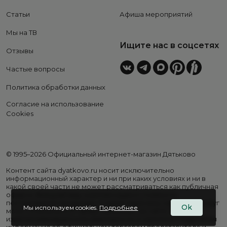
Статьи
Афиша мероприятий
Мы на ТВ
Ищите нас в соцсетях
Отзывы
Частые вопросы
Политика обработки данных
Согласие на использование
Cookies
© 1995–2026 Официальный интернет-магазин Дятьково
Контент сайта dyatkovo.ru носит исключительно
информационный характер и ни при каких условиях и ни в
какой своей части не может рассматриваться как публичная
оферта. Внешний вид, комплектация и стоимость
поставляемой продукции, а также перечень сервисных услуг
Ok
Мы используем cookies.
Подробнее
могут отличаться от представленных на сайте. Цены на
изделия варьируются в зависимости от региона. Подробная