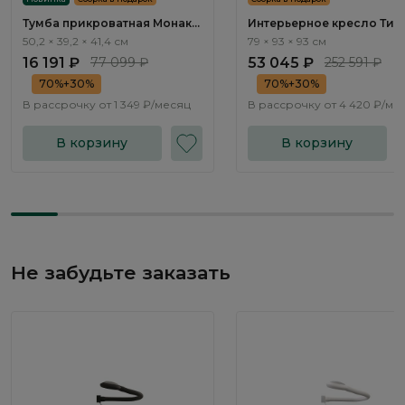
Тумба прикроватная Монако
Интерьерное кресло Тир
/ Monako MN010.3
/ Tyrol ММ102.3
50,2 × 39,2 × 41,4 см
79 × 93 × 93 см
16 191 ₽
77 099 ₽
53 045 ₽
252 591 ₽
70%+30%
70%+30%
В рассрочку от
1 349 ₽/месяц
В рассрочку от
4 420 ₽/ме
В корзину
В корзину
Не забудьте заказать