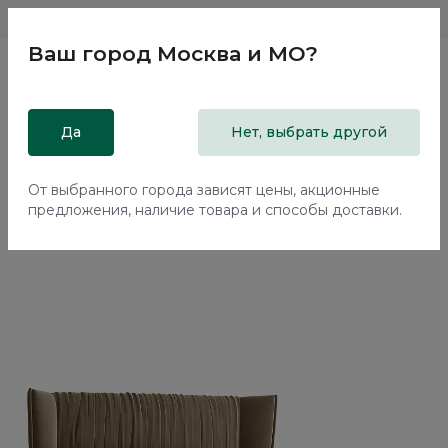
Магазины
Москва и МО
8 800 200 18 96
Ваш город
Москва и МО
?
Главная
Да
Каталог
Кровати
Нет, выбрать другой
Двуспальная кровать с подъемным механизмом Плиссе /
Plisse NK183.19
От выбранного города зависят цены, акционные
предложения, наличие товара и способы доставки.
Новинка
70%+30%
Сборка в подарок