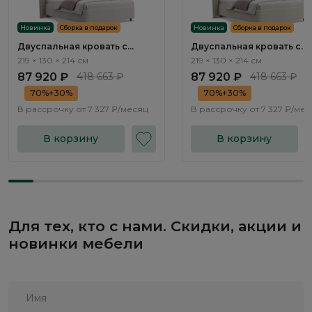
Новинка
Сборка в подарок
Новинка
Сборка в подарок
Двуспальная кровать с
Двуспальная кровать с
подъемным механизмом
подъемным механизмом
219 × 130 × 214 см
219 × 130 × 214 см
Плиссе / Plisse NK183.2
Плиссе / Plisse NK183.3
87 920 ₽
418 663 ₽
87 920 ₽
418 663 ₽
70%+30%
70%+30%
В рассрочку от
7 327 ₽/месяц
В рассрочку от
7 327 ₽/ме
В корзину
В корзину
Для тех, кто с нами. Скидки, акции и
новинки мебели