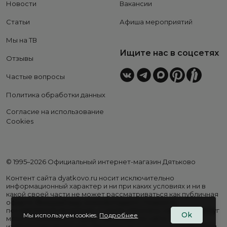
Новости
Вакансии
Статьи
Афиша мероприятий
Мы на ТВ
Ищите нас в соцсетях
Отзывы
Частые вопросы
Политика обработки данных
Согласие на использование
Cookies
© 1995–2026 Официальный интернет-магазин Дятьково
Контент сайта dyatkovo.ru носит исключительно
информационный характер и ни при каких условиях и ни в
какой своей части не может рассматриваться как публичная
оферта. Внешний вид, комплектация и стоимость
поставляемой продукции, а также перечень сервисных услуг
Ok
Мы используем cookies.
Подробнее
могут отличаться от представленных на сайте. Цены на
изделия варьируются в зависимости от региона. Подробная