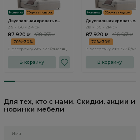
Новинка
Сборка в подарок
Новинка
Сборка в подарок
Двуспальная кровать с
Двуспальная кровать с
подъемным механизмом
подъемным механизмом
219 × 130 × 214 см
219 × 130 × 214 см
Плиссе / Plisse NK183.2
Плиссе / Plisse NK183.3
87 920 ₽
418 663 ₽
87 920 ₽
418 663 ₽
70%+30%
70%+30%
В рассрочку от
7 327 ₽/месяц
В рассрочку от
7 327 ₽/ме
В корзину
В корзину
Для тех, кто с нами. Скидки, акции и
новинки мебели