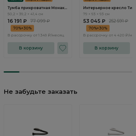
Тумба прикроватная Монако
Интерьерное кресло Тир
/ Monako MN010.3
/ Tyrol ММ102.3
50,2 × 39,2 × 41,4 см
79 × 93 × 93 см
16 191 ₽
77 099 ₽
53 045 ₽
252 591 ₽
70%+30%
70%+30%
В рассрочку от
1 349 ₽/месяц
В рассрочку от
4 420 ₽/ме
В корзину
В корзину
Не забудьте заказать