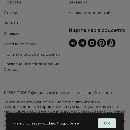
Новости
Вакансии
Статьи
Афиша мероприятий
Мы на ТВ
Ищите нас в соцсетях
Отзывы
Частые вопросы
Политика обработки данных
Согласие на использование
Cookies
© 1995–2026 Официальный интернет-магазин Дятьково
Контент сайта dyatkovo.ru носит исключительно
информационный характер и ни при каких условиях и ни в
какой своей части не может рассматриваться как публичная
оферта. Внешний вид, комплектация и стоимость
поставляемой продукции, а также перечень сервисных услуг
Ok
Мы используем cookies.
Подробнее
могут отличаться от представленных на сайте. Цены на
изделия варьируются в зависимости от региона. Подробная