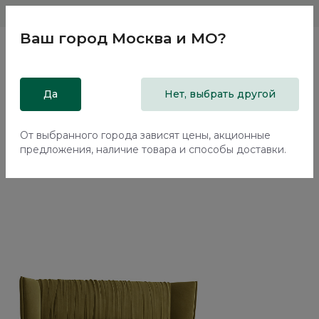
Магазины
Москва и МО
8 800 200 18 96
Ваш город
Москва и МО
?
Главная
Да
Каталог
Кровати
Нет, выбрать другой
Двуспальная кровать с подъемным механизмом Плиссе /
Plisse NK183.23
От выбранного города зависят цены, акционные
предложения, наличие товара и способы доставки.
Новинка
70%+30%
Сборка в подарок