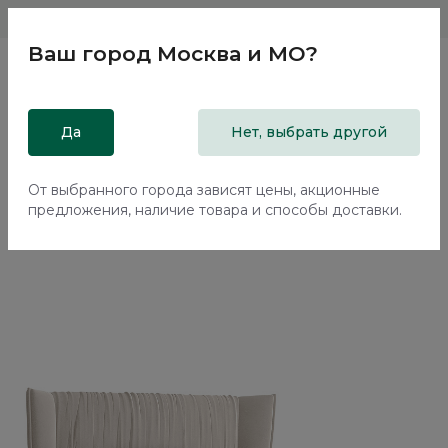
Магазины
Москва и МО
8 800 200 18 96
Ваш город
Москва и МО
?
Главная
Да
Каталог
Кровати
Нет, выбрать другой
Двуспальная кровать с подъемным механизмом Плиссе /
Plisse NK183.3
От выбранного города зависят цены, акционные
предложения, наличие товара и способы доставки.
Новинка
70%+30%
Сборка в подарок