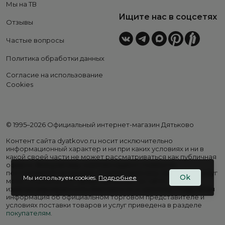
Мы на ТВ
Ищите нас в соцсетях
Отзывы
Частые вопросы
Политика обработки данных
Согласие на использование
Cookies
© 1995–2026 Официальный интернет-магазин Дятьково
Контент сайта dyatkovo.ru носит исключительно
информационный характер и ни при каких условиях и ни в
какой своей части не может рассматриваться как публичная
оферта. Внешний вид, комплектация и стоимость
поставляемой продукции, а также перечень сервисных услуг
Ok
Мы используем cookies.
Подробнее
могут отличаться от представленных на сайте. Цены на
изделия варьируются в зависимости от региона. Подробная
информация об официальном торговом представителе и
условиях поставки товаров и услуг приведена в разделе
покупателям
.