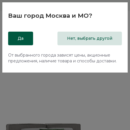
Магазины
Москва и МО
8 800 200 18 96
Ваш город
Москва и МО
?
Главная
Да
Каталог
Кровати
Нет, выбрать другой
Двуспальная кровать с подъемным механизмом Нью-Йорк
/ New York NK263.24
От выбранного города зависят цены, акционные
предложения, наличие товара и способы доставки.
70%+30%
Сборка в подарок