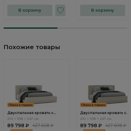
В корзину
В корзину
Похожие товары
Сборка в подарок
Сборка в подарок
Двуспальная кровать с
Двуспальная кровать с
подъемным механизмом
подъемным механизмом
210 × 108 × 247 см
210 × 108 × 247 см
Нью-Йорк / New York
Нью-Йорк / New York
89 798 ₽
427 608 ₽
89 798 ₽
427 608 ₽
NK263.01
NK263.02