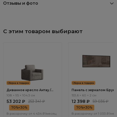
Отзывы и фото
С этим товаром выбирают
Сборка в подарок
Сборка в подарок
Диванное кресло Антау /
Панель с зеркалом Бруно
Antau ММ111.11
Bruno BC1051.0
108 × 95 × 104,5 см
153,6 × 60 × 2 см
53 202 ₽
253 341 ₽
12 398 ₽
59 036 ₽
70%+30%
70%+30%
В рассрочку от
4 434 ₽/месяц
В рассрочку от
1 033 ₽/мес