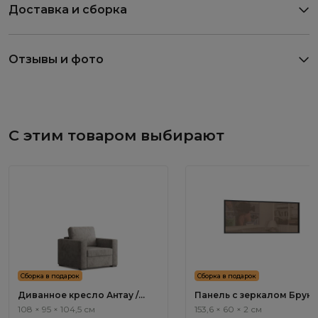
Доставка и сборка
Отзывы и фото
С этим товаром выбирают
Сборка в подарок
Сборка в подарок
Диванное кресло Антау /
Панель с зеркалом Бруно
Antau ММ111.11
Bruno BC1051.0
108 × 95 × 104,5 см
153,6 × 60 × 2 см