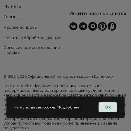
Мы на ТВ
Ищите нас в соцсетях
Отзывы
Частые вопросы
Политика обработки данных
Согласие на использование
Cookies
© 1995–2026 Официальный интернет-магазин Дятьково
Контент сайта dyatkovo.ru носит исключительно
информационный характер и ни при каких условиях и ни в
какой своей части не может рассматриваться как публичная
оферта. Внешний вид, комплектация и стоимость
поставляемой продукции, а также перечень сервисных услуг
Ok
Мы используем cookies.
Подробнее
могут отличаться от представленных на сайте. Цены на
изделия варьируются в зависимости от региона. Подробная
информация об официальном торговом представителе и
условиях поставки товаров и услуг приведена в разделе
покупателям
.