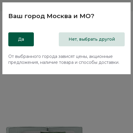
Магазины
Москва и МО
8 800 200 18 96
Ваш город
Москва и МО
?
Главная
Да
Каталог
Кровати
Нет, выбрать другой
Двуспальная кровать с подъемным механизмом Нью-Йорк
/ New York NK263.11
От выбранного города зависят цены, акционные
предложения, наличие товара и способы доставки.
70%+30%
Сборка в подарок