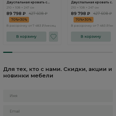
Двуспальная кровать с
Двуспальная кровать с
подъемным механизмом
подъемным механизмом
210 × 108 × 247 см
210 × 108 × 247 см
Нью-Йорк / New York
Нью-Йорк / New York
89 798 ₽
427 608 ₽
89 798 ₽
427 608 ₽
NK263.01
NK263.02
70%+30%
70%+30%
В рассрочку от
7 483 ₽/месяц
В рассрочку от
7 483 ₽/ме
В корзину
В корзину
Для тех, кто с нами. Скидки, акции и
новинки мебели