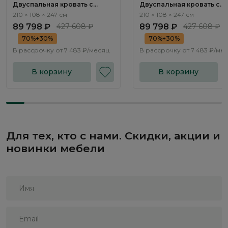
Двуспальная кровать с
Двуспальная кровать с
подъемным механизмом
подъемным механизмом
210 × 108 × 247 см
210 × 108 × 247 см
Нью-Йорк / New York
Нью-Йорк / New York
89 798 ₽
427 608 ₽
89 798 ₽
427 608 ₽
NK263.01
NK263.02
70%+30%
70%+30%
В рассрочку от
7 483 ₽/месяц
В рассрочку от
7 483 ₽/ме
В корзину
В корзину
Для тех, кто с нами. Скидки, акции и
новинки мебели