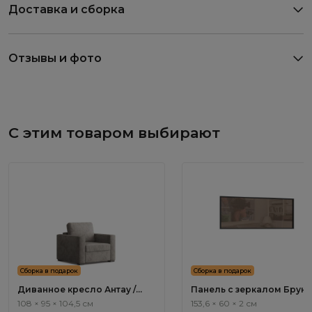
Доставка и сборка
Отзывы и фото
С этим товаром выбирают
Сборка в подарок
Сборка в подарок
Диванное кресло Антау /
Панель с зеркалом Бруно
Antau ММ111.11
Bruno BC1051.0
108 × 95 × 104,5 см
153,6 × 60 × 2 см