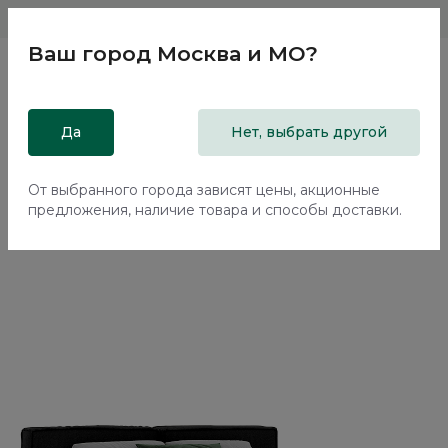
Магазины
Москва и МО
8 800 200 18 96
Ваш город
Москва и МО
?
Главная
Да
Каталог
Кровати
Нет, выбрать другой
Двуспальная кровать с подъемным механизмом Нью-Йорк
/ New York NK263.06
От выбранного города зависят цены, акционные
предложения, наличие товара и способы доставки.
70%+30%
Сборка в подарок