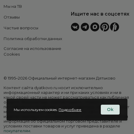
Мы на ТВ
Ищите нас в соцсетях
Отзывы
Частые вопросы
Политика обработки данных
Согласие на использование
Cookies
© 1995–2026 Официальный интернет-магазин Дятьково
Контент сайта dyatkovo.ru носит исключительно
информационный характер и ни при каких условиях и ни в
какой своей части не может рассматриваться как публичная
оферта. Внешний вид, комплектация и стоимость
поставляемой продукции, а также перечень сервисных услуг
Ok
Мы используем cookies.
Подробнее
могут отличаться от представленных на сайте. Цены на
изделия варьируются в зависимости от региона. Подробная
информация об официальном торговом представителе и
условиях поставки товаров и услуг приведена в разделе
покупателям
.