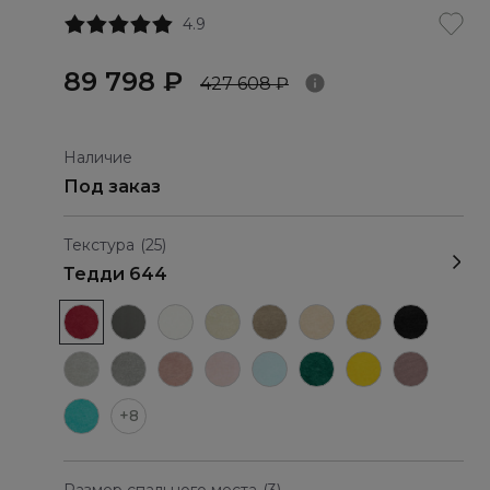
4.9
89 798 ₽
427 608 ₽
Наличие
Под заказ
Текстура
(25)
Тедди 644
+8