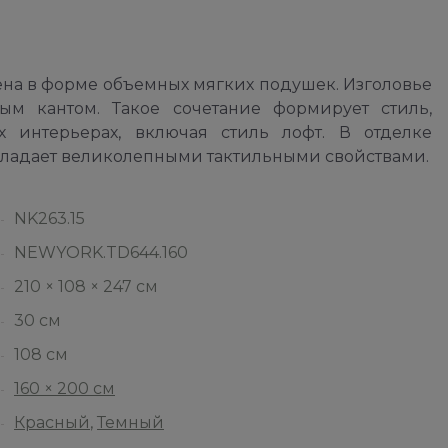
а в форме объемных мягких подушек. Изголовье
м кантом. Такое сочетание формирует стиль,
 интерьерах, включая стиль лофт. В отделке
обладает великолепными тактильными свойствами.
NK263.15
NEWYORK.TD644.160
210 × 108 × 247 см
30 см
108 см
160 × 200 см
Красный
,
Темный