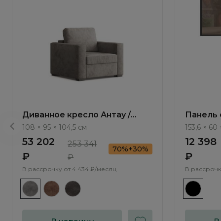
Диванное кресло Антау /
Панель 
Antau ММ111.11
Bruno B
108 × 95 × 104,5 см
153,6 × 60 
53 202
12 398
253 341
70%+30%
₽
₽
₽
В рассрочку от
4 434 ₽/месяц
В рассрочк