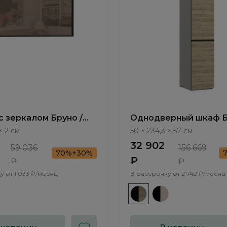
с зеркалом Бруно /
Однодверный шкаф Б
C1051.0
Bruno BC1111.1
× 2 см
50 × 234,3 × 57 см
32 902
59 036
156 669
70%+30%
₽
₽
₽
у от
1 033 ₽/месяц
В рассрочку от
2 742 ₽/месяц