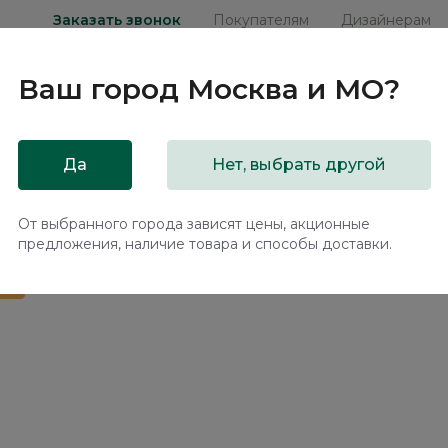
Заказать звонок
Покупателям
Дизайнерам
Ваш город
Москва и МО
?
ни
Мебель на заказ
Распродажа
Акц
Да
Нет, выбрать другой
 подъемным механизмом Нью-Йорк / New York NK263.15
От выбранного города зависят цены, акционные
предложения, наличие товара и способы доставки.