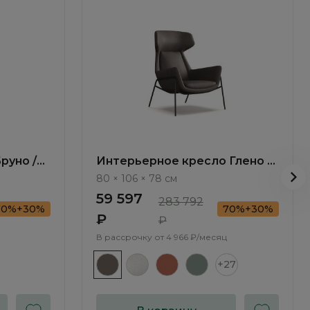
руно /
Интерьерное кресло Глено /
Gleno ММ107.4
80 × 106 × 78 см
59 597
283 792
70%+30%
70%+30%
₽
₽
В рассрочку от
4 966 ₽/месяц
+27