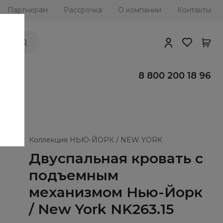
Партнерам
Рассрочка
О компании
Контакты
ии
8 800 200 18 96
Коллекция НЬЮ-ЙОРК / NEW YORK
Двуспальная кровать с
подъемным
механизмом Нью-Йорк
/ New York NK263.15