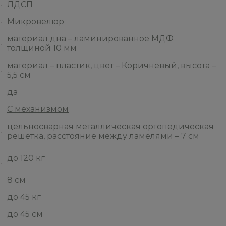
ЛДСП
Микровелюр
материал дна – ламинированное МДФ
толщиной 10 мм
материал – пластик, цвет – Коричневый, высота –
5,5 см
да
С механизмом
цельносварная металлическая ортопедическая
решетка, расстояние между ламелями – 7 см
до 120 кг
8 см
до 45 кг
до 45 см