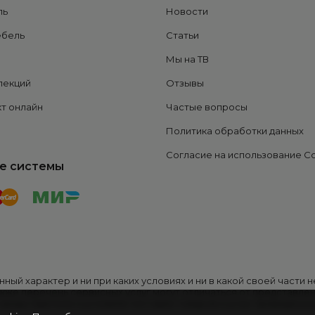
ль
Новости
ебель
Статьи
Мы на ТВ
лекций
Отзывы
т онлайн
Частые вопросы
Политика обработки данных
Согласие на использование C
е системы
ный характер и ни при каких условиях и ни в какой своей части
акже перечень сервисных услуг могут отличаться от представлен
редставителе и условиях поставки товаров и услуг приведена 