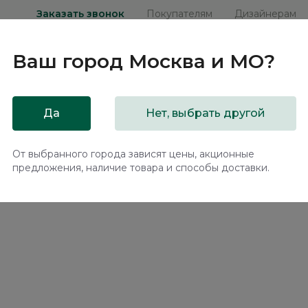
Заказать звонок
Покупателям
Дизайнерам
Ваш город
Москва и МО
?
ни
Мебель на заказ
Распродажа
Акц
Да
Нет, выбрать другой
колодкой LS061.0
От выбранного города зависят цены, акционные
предложения, наличие товара и способы доставки.