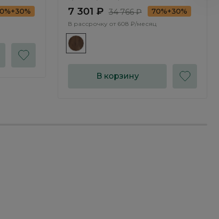
7 301 ₽
70%+30%
70%+30%
34 766 ₽
В рассрочку от
608 ₽/месяц
В корзину