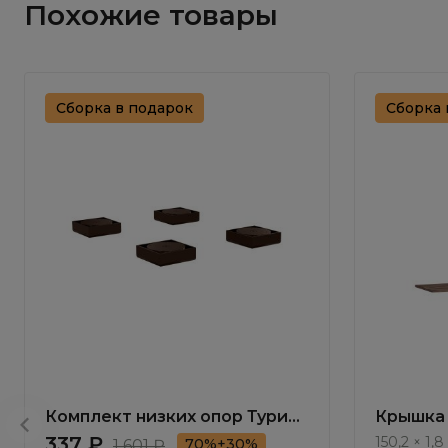
Похожие товары
Сборка в подарок
Сборка 
Комплект низких опор Турин /
Крышка 
Turin TR0471.0
NP022.4
337 ₽
150,2 × 1,8
70%+30%
1 601 ₽