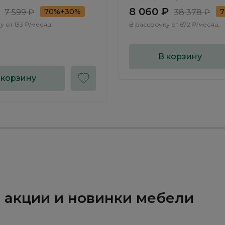
8 060 ₽
70%+30%
7 599 ₽
38 378 ₽
у от
133 ₽/месяц
В рассрочку от
672 ₽/месяц
В корзину
 корзину
и, акции и новинки мебели