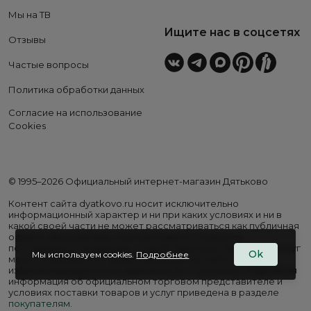
Мы на ТВ
Ищите нас в соцсетях
Отзывы
Частые вопросы
Политика обработки данных
Согласие на использование
Cookies
© 1995–2026 Официальный интернет-магазин Дятьково
Контент сайта dyatkovo.ru носит исключительно
информационный характер и ни при каких условиях и ни в
какой своей части не может рассматриваться как публичная
оферта. Внешний вид, комплектация и стоимость
поставляемой продукции, а также перечень сервисных услуг
Ok
Мы используем cookies.
Подробнее
могут отличаться от представленных на сайте. Цены на
изделия варьируются в зависимости от региона. Подробная
информация об официальном торговом представителе и
условиях поставки товаров и услуг приведена в разделе
покупателям
.