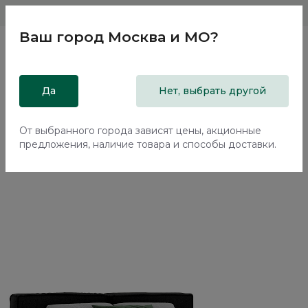
Магазины
Москва и МО
8 800 200 18 96
Ваш город
Москва и МО
?
Главная
Да
Каталог
Кровати
Нет, выбрать другой
Двуспальная кровать с подъемным механизмом Нью-Йорк
/ New York NK264.06
От выбранного города зависят цены, акционные
предложения, наличие товара и способы доставки.
70%+30%
Сборка в подарок