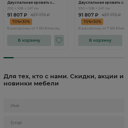
Двуспальная кровать с
Двуспальная кровать с
подъемным механизмом
подъемным механизмом
230 × 108 × 247 см
230 × 108 × 247 см
Нью-Йорк / New York
Нью-Йорк / New York
91 807 ₽
437 173 ₽
91 807 ₽
437 173 ₽
NK264.01
NK264.02
70%+30%
70%+30%
В рассрочку от
7 651 ₽/месяц
В рассрочку от
7 651 ₽/мес
В корзину
В корзину
Для тех, кто с нами. Скидки, акции и
новинки мебели