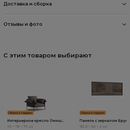
Доставка и сборка
Отзывы и фото
С этим товаром выбирают
Сборка в подарок
Сборка в подарок
Интерьерное кресло Омиш /
Панель с зеркалом Бруно
Omish ММ104.2
Bruno BC1051.0
119 × 78 × 79 см
153,6 × 60 × 2 см