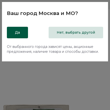
Магазины
Москва и МО
8 800 200 18 96
Ваш город
Москва и МО
?
Главная
Да
Каталог
Кровати
Нет, выбрать другой
Двуспальная кровать с подъемным механизмом Нью-Йорк
/ New York NK264.01
От выбранного города зависят цены, акционные
предложения, наличие товара и способы доставки.
70%+30%
Сборка в подарок