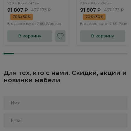
подъемным механизмом
подъемным механизмом
230 × 108 × 247 см
230 × 108 × 247 см
Нью-Йорк / New York
Нью-Йорк / New York
91 807 ₽
437 173 ₽
91 807 ₽
437 173 ₽
NK264.02
NK264.03
70%+30%
70%+30%
В рассрочку от
7 651 ₽/месяц
В рассрочку от
7 651 ₽/мес
В корзину
В корзину
Для тех, кто с нами. Скидки, акции и
новинки мебели