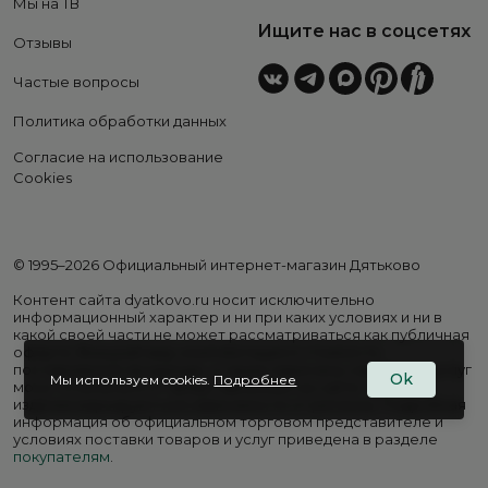
Мы на ТВ
Ищите нас в соцсетях
Отзывы
Частые вопросы
Политика обработки данных
Согласие на использование
Cookies
© 1995–2026 Официальный интернет-магазин Дятьково
Контент сайта dyatkovo.ru носит исключительно
информационный характер и ни при каких условиях и ни в
какой своей части не может рассматриваться как публичная
оферта. Внешний вид, комплектация и стоимость
поставляемой продукции, а также перечень сервисных услуг
Ok
Мы используем cookies.
Подробнее
могут отличаться от представленных на сайте. Цены на
изделия варьируются в зависимости от региона. Подробная
информация об официальном торговом представителе и
условиях поставки товаров и услуг приведена в разделе
покупателям
.