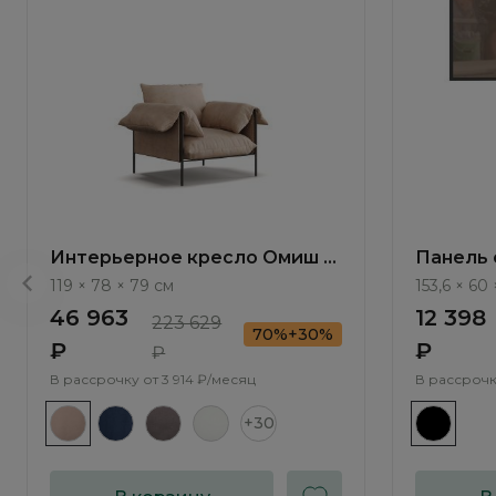
Интерьерное кресло Омиш /
Панель 
Omish ММ104.3
Bruno B
119 × 78 × 79 см
153,6 × 60 
46 963
12 398
223 629
70%+30%
₽
₽
₽
В рассрочку от
3 914 ₽/месяц
В рассрочк
+30