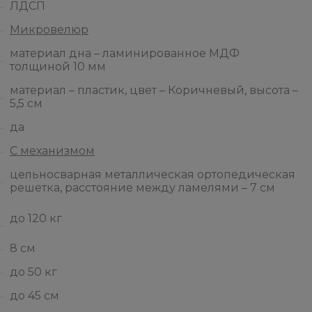
ЛДСП
Микровелюр
материал дна – ламинированное МДФ
толщиной 10 мм
материал – пластик, цвет – Коричневый, высота –
5,5 см
да
С механизмом
цельносварная металлическая ортопедическая
решетка, расстояние между ламелями – 7 см
до 120 кг
8 см
до 50 кг
до 45 см