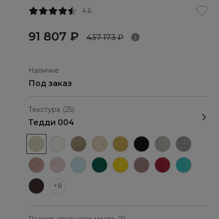
4.6
91 807 ₽
437 173 ₽
Наличие
Под заказ
Текстура
(25)
Тедди 004
+8