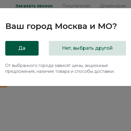
Заказать звонок
Покупателям
Дизайнерам
Ваш город
Москва и МО
?
ни
Мебель на заказ
Распродажа
Акц
Да
Нет, выбрать другой
 подъемным механизмом Нью-Йорк / New York NK264.02
От выбранного города зависят цены, акционные
предложения, наличие товара и способы доставки.