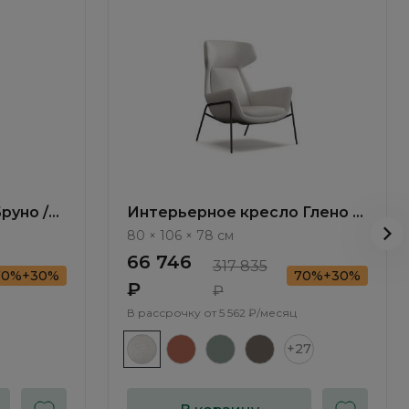
руно /
Интерьерное кресло Глено /
Gleno ММ107.1
80 × 106 × 78 см
66 746
317 835
70%+30%
70%+30%
₽
₽
В рассрочку от
5 562 ₽/месяц
+27