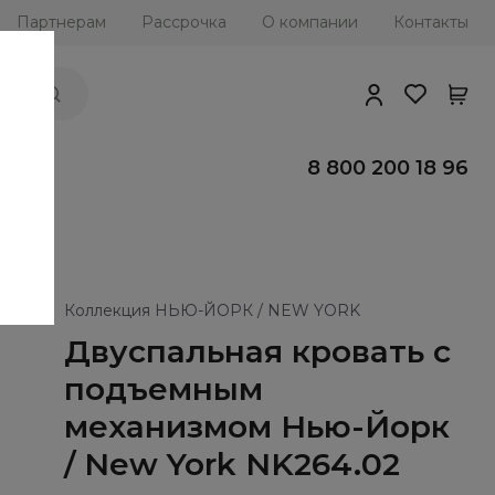
Партнерам
Рассрочка
О компании
Контакты
ии
8 800 200 18 96
Коллекция НЬЮ-ЙОРК / NEW YORK
Двуспальная кровать с
подъемным
механизмом Нью-Йорк
/ New York NK264.02