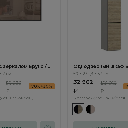
с зеркалом Бруно /
Однодверный шкаф Б
C1051.0
Bruno BC1111.1
× 2 см
50 × 234,3 × 57 см
32 902
59 036
156 669
70%+30%
₽
₽
₽
у от
1 033 ₽/месяц
В рассрочку от
2 742 ₽/месяц