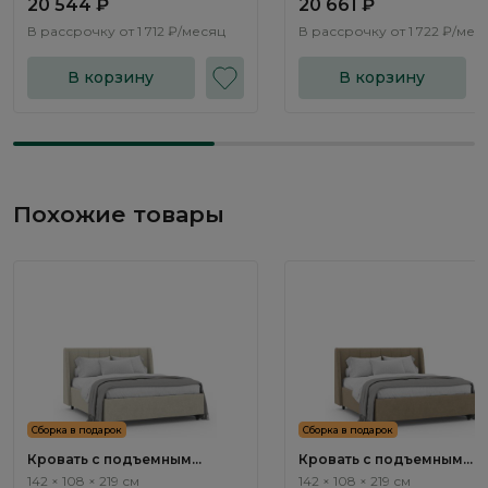
20 544 ₽
20 661 ₽
В рассрочку от
1 712 ₽/месяц
В рассрочку от
1 722 ₽/мес
В корзину
В корзину
Похожие товары
Сборка в подарок
Сборка в подарок
Кровать с подъемным
Кровать с подъемным
механизмом Эвора / Evora
механизмом Эвора / Evor
142 × 108 × 219 см
142 × 108 × 219 см