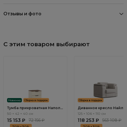
Отзывы и фото
С этим товаром выбирают
Новинка
Сборка в подарок
Сборка в подарок
Тумба прикроватная Наполи
Диванное кресло Найл / 
/ Napoli NP001.4
ММ112.93 с реклайнером
50 × 42 × 40 см
125 × 106 × 110 см
электроприводным
15 153 ₽
72 156 ₽
118 253 ₽
563 108 ₽
70%+30%
70%+30%