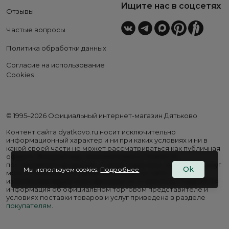
Ищите нас в соцсетях
Отзывы
Частые вопросы
Политика обработки данных
Согласие на использование
Cookies
© 1995–2026 Официальный интернет-магазин Дятьково
Контент сайта dyatkovo.ru носит исключительно
информационный характер и ни при каких условиях и ни в
какой своей части не может рассматриваться как публичная
оферта. Внешний вид, комплектация и стоимость
поставляемой продукции, а также перечень сервисных услуг
Ok
Мы используем cookies.
Подробнее
могут отличаться от представленных на сайте. Цены на
изделия варьируются в зависимости от региона. Подробная
информация об официальном торговом представителе и
условиях поставки товаров и услуг приведена в разделе
покупателям
.