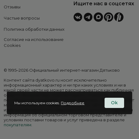
Ищите нас в соцсетях
Отзывы
Частые вопросы
Политика обработки данных
Согласие на использование
Cookies
© 1995–2026 Официальный интернет-магазин Дятьково
Контент сайта dyatkovo.ru носит исключительно
информационный характер и ни при каких условиях и ни в
какой своей части не может рассматриваться как публичная
оферта. Внешний вид, комплектация и стоимость
поставляемой продукции, а также перечень сервисных услуг
Ok
Мы используем cookies.
Подробнее
могут отличаться от представленных на сайте. Цены на
изделия варьируются в зависимости от региона. Подробная
информация об официальном торговом представителе и
условиях поставки товаров и услуг приведена в разделе
покупателям
.