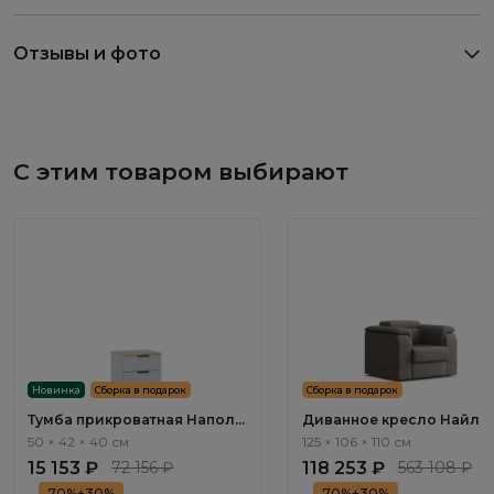
Отзывы и фото
С этим товаром выбирают
Новинка
Сборка в подарок
Сборка в подарок
Тумба прикроватная Наполи
Диванное кресло Найл / 
/ Napoli NP001.2
ММ112.92 с реклайнером
50 × 42 × 40 см
125 × 106 × 110 см
электроприводным
15 153 ₽
72 156 ₽
118 253 ₽
563 108 ₽
70%+30%
70%+30%