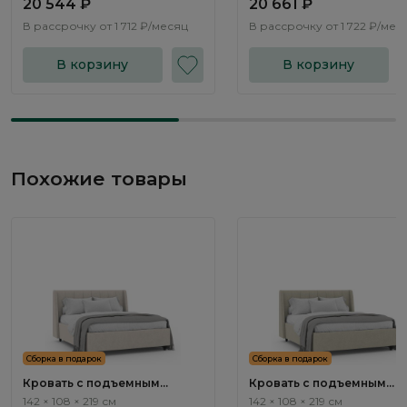
20 544 ₽
20 661 ₽
В рассрочку от
1 712 ₽/месяц
В рассрочку от
1 722 ₽/мес
В корзину
В корзину
Похожие товары
Сборка в подарок
Сборка в подарок
Кровать с подъемным
Кровать с подъемным
механизмом Эвора / Evora
механизмом Эвора / Evor
142 × 108 × 219 см
142 × 108 × 219 см