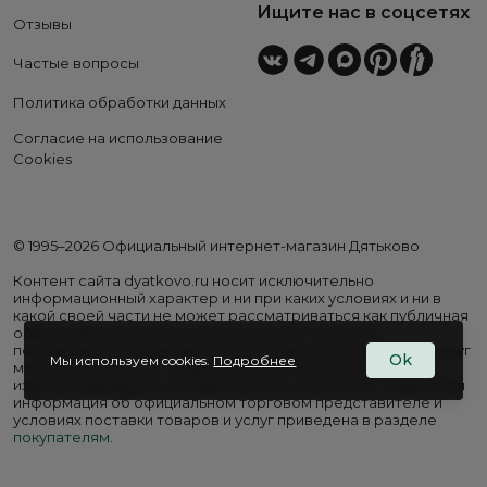
Ищите нас в соцсетях
Отзывы
Частые вопросы
Политика обработки данных
Согласие на использование
Cookies
© 1995–2026 Официальный интернет-магазин Дятьково
Контент сайта dyatkovo.ru носит исключительно
информационный характер и ни при каких условиях и ни в
какой своей части не может рассматриваться как публичная
оферта. Внешний вид, комплектация и стоимость
поставляемой продукции, а также перечень сервисных услуг
Ok
Мы используем cookies.
Подробнее
могут отличаться от представленных на сайте. Цены на
изделия варьируются в зависимости от региона. Подробная
информация об официальном торговом представителе и
условиях поставки товаров и услуг приведена в разделе
покупателям
.