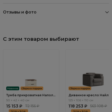
Отзывы и фото
С этим товаром выбирают
Новинка
Сборка в подарок
Сборка в подарок
Тумба прикроватная Наполи
Диванное кресло Найл / 
/ Napoli NP001.4
ММ112.92 с реклайнером
50 × 42 × 40 см
125 × 106 × 110 см
электроприводным
15 153 ₽
72 156 ₽
118 253 ₽
563 108 ₽
70%+30%
70%+30%