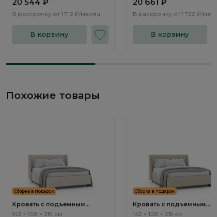
20 544 ₽
20 661 ₽
В рассрочку от
1 712 ₽/месяц
В рассрочку от
1 722 ₽/мес
В корзину
В корзину
Похожие товары
Сборка в подарок
Сборка в подарок
Кровать с подъемным
Кровать с подъемным
механизмом Эвора / Evora
механизмом Эвора / Evor
142 × 108 × 219 см
142 × 108 × 219 см