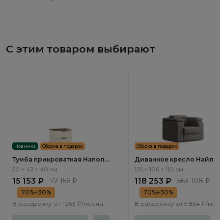
С этим товаром выбирают
Новинка
Сборка в подарок
Сборка в подарок
Тумба прикроватная Наполи
Диванное кресло Найл / 
/ Napoli NP001.4
ММ112.92 с реклайнером
50 × 42 × 40 см
125 × 106 × 110 см
электроприводным
15 153 ₽
72 156 ₽
118 253 ₽
563 108 ₽
70%+30%
70%+30%
В рассрочку от
1 263 ₽/месяц
В рассрочку от
9 854 ₽/ме