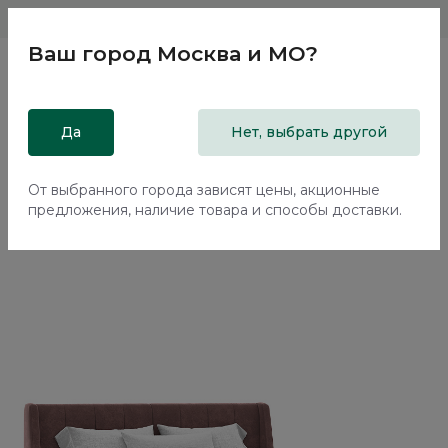
Магазины
Москва и МО
8 800 200 18 96
Ваш город
Москва и МО
?
Главная
Да
Каталог
Кровати
Нет, выбрать другой
Двуспальная кровать с подъемным механизмом Эвора /
Evora NK333.14
От выбранного города зависят цены, акционные
предложения, наличие товара и способы доставки.
70%+30%
Сборка в подарок