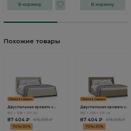
В корзину
В корзину
Похожие товары
Сборка в подарок
Сборка в подарок
Двуспальная кровать с
Двуспальная кровать с
подъемным механизмом
подъемным механизмом
182 × 108 × 219 см
182 × 108 × 219 см
Эвора / Evora NK333.02
Эвора / Evora NK333.03
87 404 ₽
416 205 ₽
87 404 ₽
416 205 ₽
70%+30%
70%+30%