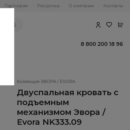
Партнерам
Рассрочка
О компании
Контакты
ии
8 800 200 18 96
Коллекция ЭВОРА / EVORA
Двуспальная кровать с
подъемным
механизмом Эвора /
Evora NK333.09