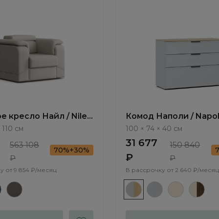
е кресло Найл / Nile
Комод Наполи / Napol
3 с реклайнером
NP007.2
× 110 см
100 × 74 × 40 см
оприводным
31 677
563 108
150 840
70%+30%
₽
₽
₽
у от
9 854 ₽/месяц
В рассрочку от
2 640 ₽/месяц