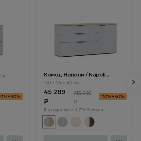
i
Комод Наполи / Napoli
NP010.2
150 × 74 × 40 см
45 289
215 660
70%+30%
70%+30%
₽
₽
В рассрочку от
3 774 ₽/месяц