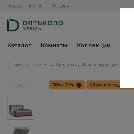
Москва и МО
Магазины
Каталог
Комнаты
Коллекции
Кух
Главная
Каталог
Кровати
Двуспальная кровать с 
70%+30%
Сборка в подарок