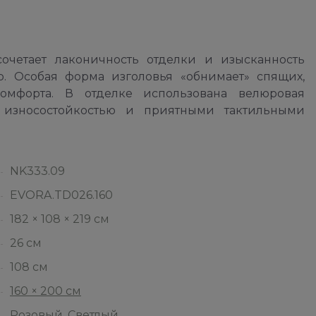
четает лаконичность отделки и изысканность
р. Особая форма изголовья «обнимает» спящих,
омфорта. В отделке использована велюровая
й износостойкостью и приятными тактильными
NK333.09
EVORA.TD026.160
182 × 108 × 219 см
26 см
108 см
160 × 200 см
Розовый
,
Светлый