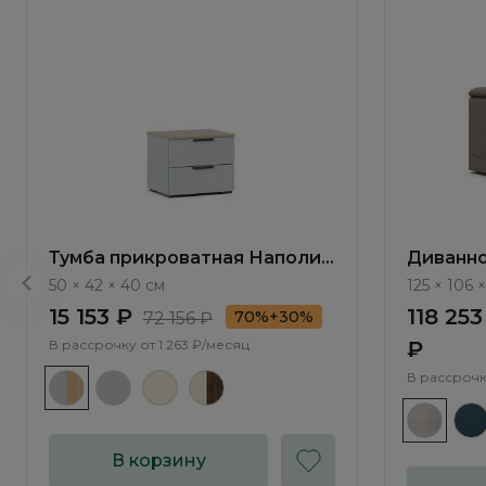
Тумба прикроватная Наполи /
Диванно
Napoli NP001.2
ММ112.9
50 × 42 × 40 см
125 × 106 
электр
15 153 ₽
118 253
70%+30%
72 156 ₽
В рассрочку от
1 263 ₽/месяц
₽
В рассрочк
В корзину