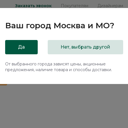
Заказать звонок
Покупателям
Дизайнерам
Ваш город
Москва и МО
?
ни
Мебель на заказ
Распродажа
Акц
Да
Нет, выбрать другой
подъемным механизмом Эвора / Evora NK333.09
От выбранного города зависят цены, акционные
предложения, наличие товара и способы доставки.