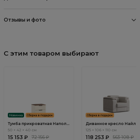
Отзывы и фото
С этим товаром выбирают
Новинка
Сборка в подарок
Сборка в подарок
Тумба прикроватная Наполи
Диванное кресло Найл / 
/ Napoli NP001.4
ММ112.93 с реклайнером
50 × 42 × 40 см
125 × 106 × 110 см
электроприводным
15 153 ₽
72 156 ₽
118 253 ₽
563 108 ₽