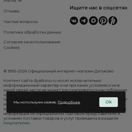
Мы на ТВ
Ищите нас в соцсетях
Отзывы
Частые вопросы
Политика обработки данных
Согласие на использование
Cookies
© 1995–2026 Официальный интернет-магазин Дятьково
Контент сайта dyatkovo.ru носит исключительно
информационный характер и ни при каких условиях и ни в
какой своей части не может рассматриваться как публичная
оферта. Внешний вид, комплектация и стоимость
поставляемой продукции, а также перечень сервисных услуг
Ok
Мы используем cookies.
Подробнее
могут отличаться от представленных на сайте. Цены на
изделия варьируются в зависимости от региона. Подробная
информация об официальном торговом представителе и
условиях поставки товаров и услуг приведена в разделе
покупателям
.