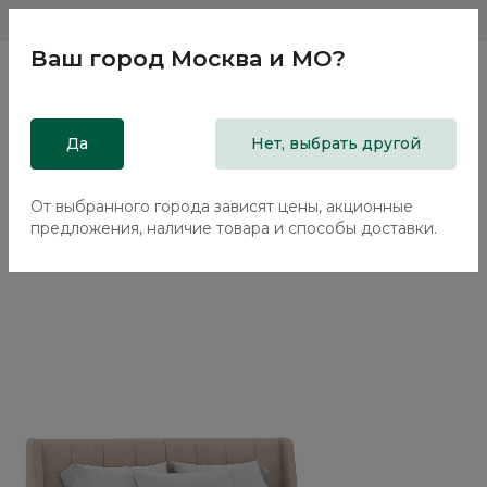
Магазины
Москва и МО
8 800 200 18 96
Ваш город
Москва и МО
?
Главная
Да
Каталог
Кровати
Нет, выбрать другой
Двуспальная кровать с подъемным механизмом Эвора /
Evora NK333.04
От выбранного города зависят цены, акционные
предложения, наличие товара и способы доставки.
70%+30%
Сборка в подарок