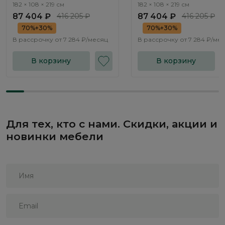
подъемным механизмом
подъемным механизмом
182 × 108 × 219 см
182 × 108 × 219 см
Эвора / Evora NK333.01
Эвора / Evora NK333.02
87 404 ₽
416 205 ₽
87 404 ₽
416 205 ₽
70%+30%
70%+30%
В рассрочку от
7 284 ₽/месяц
В рассрочку от
7 284 ₽/ме
В корзину
В корзину
Для тех, кто с нами. Скидки, акции и
новинки мебели