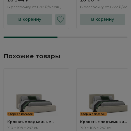
В рассрочку от
1 712 ₽/месяц
В рассрочку от
1 722 ₽/мес
В корзину
В корзину
Похожие товары
Сборка в подарок
Сборка в подарок
Кровать с подъемным
Кровать с подъемным
механизмом Нью-Йорк / New
механизмом Нью-Йорк / 
190 × 108 × 247 см
190 × 108 × 247 см
York NK262.01
York NK262.02