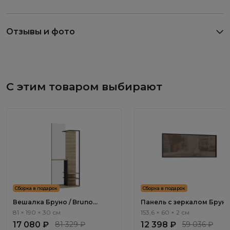
Отзывы и фото
С этим товаром выбирают
Сборка в подарок
Сборка в подарок
Вешалка Бруно / Bruno
Панель с зеркалом Бруно
BC1060.0
Bruno BC1051.0
81 × 190 × 30 см
153,6 × 60 × 2 см
17 080 ₽
81 329 ₽
12 398 ₽
59 036 ₽