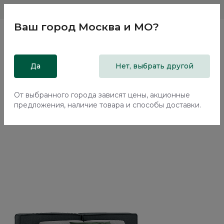
Магазины
Москва и МО
8 800 200 18 96
Ваш город
Москва и МО
?
Главная
Да
Каталог
Кровати
Нет, выбрать другой
Кровать с подъемным механизмом Нью-Йорк / New York
NK262.29
От выбранного города зависят цены, акционные
предложения, наличие товара и способы доставки.
70%+30%
Сборка в подарок