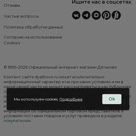
Ищите нас в соцсетях
Отзывы
Частые вопросы
Политика обработки данных
Согласие на использование
Cookies
© 1995–2026 Официальный интернет-магазин Дятьково
Контент сайта dyatkovo.ru носит исключительно
информационный характер и ни при каких условиях и ни в
какой своей части не может рассматриваться как публичная
оферта. Внешний вид, комплектация и стоимость
поставляемой продукции, а также перечень сервисных услуг
Ok
Мы используем cookies.
Подробнее
могут отличаться от представленных на сайте. Цены на
изделия варьируются в зависимости от региона. Подробная
информация об официальном торговом представителе и
условиях поставки товаров и услуг приведена в разделе
покупателям
.