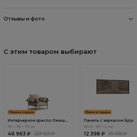
Отзывы и фото
С этим товаром выбирают
Сборка в подарок
Сборка в подарок
Интерьерное кресло Омиш /
Панель с зеркалом Бруно
Omish ММ104.3
Bruno BC1051.0
119 × 78 × 79 см
153,6 × 60 × 2 см
46 963 ₽
223 629 ₽
12 398 ₽
59 036 ₽