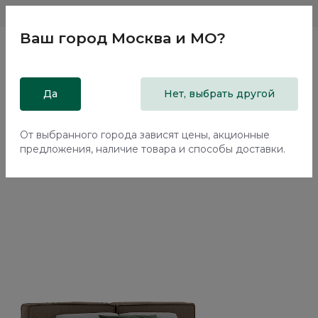
Магазины
Москва и МО
8 800 200 18 96
Ваш город
Москва и МО
?
Главная
Да
Каталог
Кровати
Нет, выбрать другой
Кровать с подъемным механизмом Нью-Йорк / New York
NK262.26
От выбранного города зависят цены, акционные
предложения, наличие товара и способы доставки.
70%+30%
Сборка в подарок