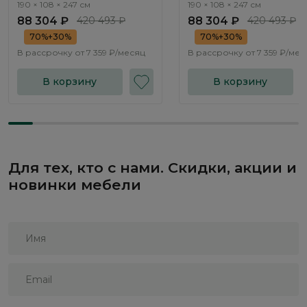
механизмом Нью-Йорк / New
механизмом Нью-Йорк / 
190 × 108 × 247 см
190 × 108 × 247 см
York NK262.01
York NK262.02
88 304 ₽
420 493 ₽
88 304 ₽
420 493 ₽
70%+30%
70%+30%
В рассрочку от
7 359 ₽/месяц
В рассрочку от
7 359 ₽/мес
В корзину
В корзину
Для тех, кто с нами. Скидки, акции и
новинки мебели