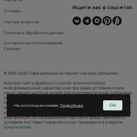
Ищите нас в соцсетях
Отзывы
Частые вопросы
Политика обработки данных
Согласие на использование
Cookies
© 1995–2026 Официальный интернет-магазин Дятьково
Контент сайта dyatkovo.ru носит исключительно
информационный характер и ни при каких условиях и ни в
какой своей части не может рассматриваться как публичная
оферта. Внешний вид, комплектация и стоимость
поставляемой продукции, а также перечень сервисных услуг
Ok
Мы используем cookies.
Подробнее
могут отличаться от представленных на сайте. Цены на
изделия варьируются в зависимости от региона. Подробная
информация об официальном торговом представителе и
условиях поставки товаров и услуг приведена в разделе
покупателям
.