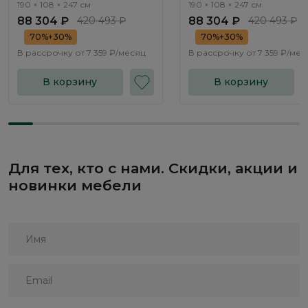
механизмом Нью-Йорк / New
механизмом Нью-Йорк / 
190 × 108 × 247 см
190 × 108 × 247 см
York NK262.01
York NK262.03
88 304 ₽
420 493 ₽
88 304 ₽
420 493 ₽
70%+30%
70%+30%
В рассрочку от
7 359 ₽/месяц
В рассрочку от
7 359 ₽/мес
В корзину
В корзину
Для тех, кто с нами. Скидки, акции и
новинки мебели