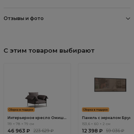
Отзывы и фото
С этим товаром выбирают
Сборка в подарок
Сборка в подарок
Интерьерное кресло Омиш /
Панель с зеркалом Бруно
Omish ММ104.2
Bruno BC1051.0
119 × 78 × 79 см
153,6 × 60 × 2 см
46 963 ₽
223 629 ₽
12 398 ₽
59 036 ₽