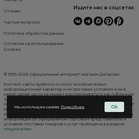
Ищите нас в соцсетях
Отзывы
Частые вопросы
Политика обработки данных
Согласие на использование
Cookies
© 1995–2026 Официальный интернет-магазин Дятьково
Контент сайта dyatkovo.ru носит исключительно
информационный характер и ни при каких условиях и ни в
какой своей части не может рассматриваться как публичная
оферта. Внешний вид, комплектация и стоимость
поставляемой продукции, а также перечень сервисных услуг
Ok
Мы используем cookies.
Подробнее
могут отличаться от представленных на сайте. Цены на
изделия варьируются в зависимости от региона. Подробная
информация об официальном торговом представителе и
условиях поставки товаров и услуг приведена в разделе
покупателям
.