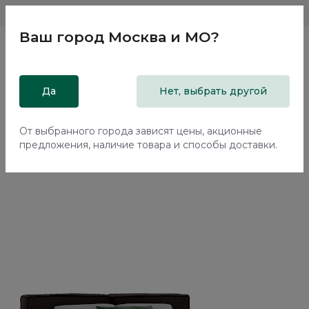
Магазины
Москва и МО
8 800 200 18 96
Ваш город
Москва и МО
?
Главная
Да
Каталог
Кровати
Нет, выбрать другой
Кровать с подъемным механизмом Нью-Йорк / New York
NK262.27
От выбранного города зависят цены, акционные
предложения, наличие товара и способы доставки.
70%+30%
Сборка в подарок