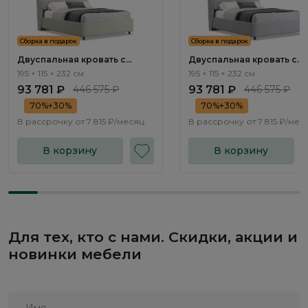
Сборка в подарок
Сборка в подарок
Двуспальная кровать с
Двуспальная кровать с
подъемным механизмом
подъемным механизмом
195 × 115 × 232 см
195 × 115 × 232 см
Тэвин / Tewin NK214.10
Тэвин / Tewin NK214.11
93 781 ₽
446 575 ₽
93 781 ₽
446 575 ₽
70%+30%
70%+30%
В рассрочку от
7 815 ₽/месяц
В рассрочку от
7 815 ₽/мес
В корзину
В корзину
Для тех, кто с нами. Скидки, акции и
новинки мебели