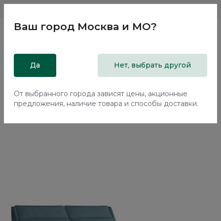
Магазины
Москва и МО
8 800 200 18 96
Ваш город
Москва и МО
?
Главная
Да
Каталог
Кровати
Нет, выбрать другой
Двуспальная кровать с подъемным механизмом Тэвин /
Tewin NK214.4
От выбранного города зависят цены, акционные
предложения, наличие товара и способы доставки.
70%+30%
Сборка в подарок