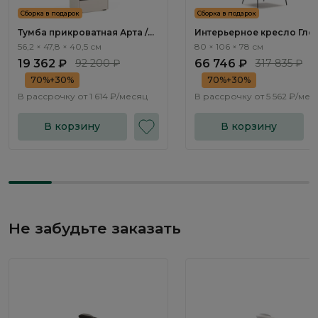
Сборка в подарок
Сборка в подарок
Тумба прикроватная Арта /
Интерьерное кресло Глен
Arta AR1012.1
Gleno ММ107.1
56,2 × 47,8 × 40,5 см
80 × 106 × 78 см
19 362 ₽
92 200 ₽
66 746 ₽
317 835 ₽
70%+30%
70%+30%
В рассрочку от
1 614 ₽/месяц
В рассрочку от
5 562 ₽/мес
В корзину
В корзину
Не забудьте заказать