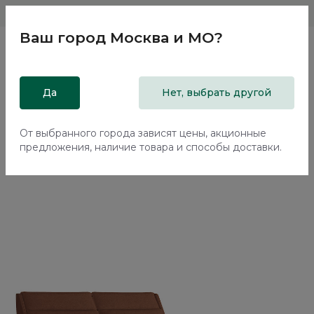
Магазины
Москва и МО
8 800 200 18 96
Ваш город
Москва и МО
?
Главная
Да
Каталог
Кровати
Нет, выбрать другой
Двуспальная кровать с подъемным механизмом Тэвин /
Tewin NK214.2
От выбранного города зависят цены, акционные
предложения, наличие товара и способы доставки.
70%+30%
Сборка в подарок