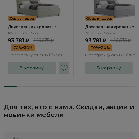
Сборка в подарок
Сборка в подарок
Двуспальная кровать с
Двуспальная кровать с
подъемным механизмом
подъемным механизмом
195 × 115 × 232 см
195 × 115 × 232 см
Тэвин / Tewin NK214.10
Тэвин / Tewin NK214.11
93 781 ₽
446 575 ₽
93 781 ₽
446 575 ₽
70%+30%
70%+30%
В рассрочку от
7 815 ₽/месяц
В рассрочку от
7 815 ₽/мес
В корзину
В корзину
Для тех, кто с нами. Скидки, акции и
новинки мебели