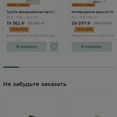
Сборка в подарок
Сборка в подарок
Тумба прикроватная Арта /
Интерьерное кресло Глен
Arta AR1012.1
Gleno ММ107.2
56,2 × 47,8 × 40,5 см
80 × 106 × 78 см
19 362 ₽
92 200 ₽
59 597 ₽
283 792 ₽
70%+30%
70%+30%
В рассрочку от
1 614 ₽/месяц
В рассрочку от
4 966 ₽/ме
В корзину
В корзину
Не забудьте заказать