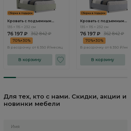
Сборка в подарок
Сборка в подарок
Кровать с подъемным
Кровать с подъемным
механизмом Тэвин / Tewin
механизмом Тэвин / Tewi
135 × 115 × 232 см
135 × 115 × 232 см
NK211.10
NK211.11
76 197 ₽
362 842 ₽
76 197 ₽
362 842 ₽
70%+30%
70%+30%
В рассрочку от
6 350 ₽/месяц
В рассрочку от
6 350 ₽/ме
В корзину
В корзину
Для тех, кто с нами. Скидки, акции и
новинки мебели