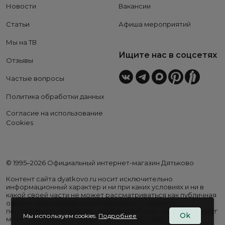
Новости
Вакансии
Статьи
Афиша мероприятий
Мы на ТВ
Ищите нас в соцсетях
Отзывы
Частые вопросы
Политика обработки данных
Согласие на использование
Cookies
© 1995–2026 Официальный интернет-магазин Дятьково
Контент сайта dyatkovo.ru носит исключительно
информационный характер и ни при каких условиях и ни в
какой своей части не может рассматриваться как публичная
оферта. Внешний вид, комплектация и стоимость
поставляемой продукции, а также перечень сервисных услуг
Ok
Мы используем cookies.
Подробнее
могут отличаться от представленных на сайте. Цены на