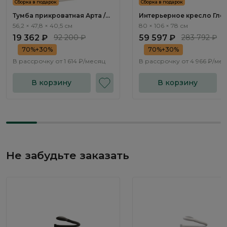
Сборка в подарок
Сборка в подарок
Тумба прикроватная Арта /
Интерьерное кресло Глен
Arta AR1012.1
Gleno ММ107.2
56,2 × 47,8 × 40,5 см
80 × 106 × 78 см
19 362 ₽
92 200 ₽
59 597 ₽
283 792 ₽
70%+30%
70%+30%
В рассрочку от
1 614 ₽/месяц
В рассрочку от
4 966 ₽/ме
В корзину
В корзину
Не забудьте заказать