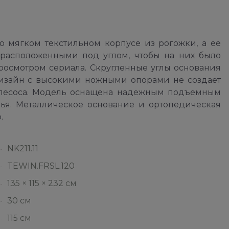
 мягком текстильном корпусе из рогожки, а ее
расположенными под углом, чтобы на них было
просмотром сериала. Скругленные углы основания
дизайн с высокими ножными опорами не создает
ылесоса. Модель оснащена надежным подъемным
я. Металлическое основание и ортопедическая
.
NK211.11
TEWIN.FRSL.120
135 × 115 × 232 см
30 см
115 см