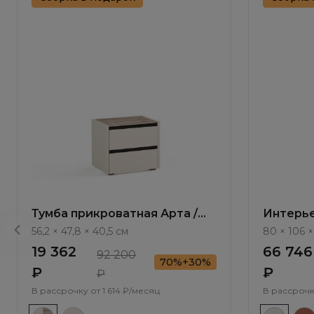
Тумба прикроватная Арта /
Интерье
Arta AR1012.1
Gleno М
56,2 × 47,8 × 40,5 см
80 × 106 
19 362
66 746
92 200
70%+30%
₽
₽
₽
В рассрочку от
1 614 ₽/месяц
В рассрочк