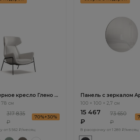
рное кресло Глено /
Панель с зеркалом Ар
М107.1
Arta AR1054.0
× 78 см
100 × 100 × 2,7 см
15 467
317 835
73 650
70%+30%
₽
₽
₽
у от
5 562 ₽/месяц
В рассрочку от
1 289 ₽/месяц