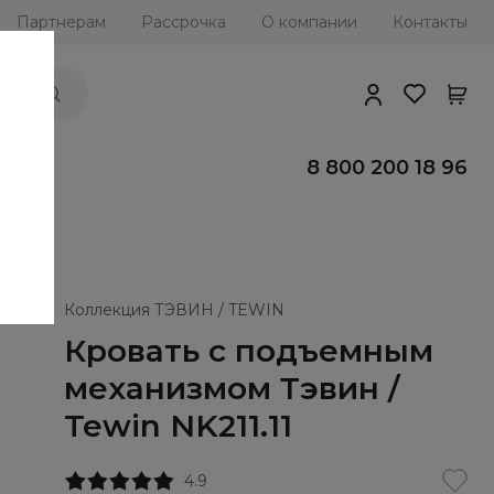
Партнерам
Рассрочка
О компании
Контакты
ии
8 800 200 18 96
Коллекция ТЭВИН / TEWIN
Кровать с подъемным
механизмом Тэвин /
Tewin NK211.11
4.9