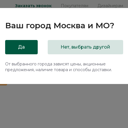
Заказать звонок
Покупателям
Дизайнерам
Ваш город
Москва и МО
?
ни
Мебель на заказ
Распродажа
Акц
Да
Нет, выбрать другой
ханизмом Тэвин / Tewin NK211.11
От выбранного города зависят цены, акционные
предложения, наличие товара и способы доставки.