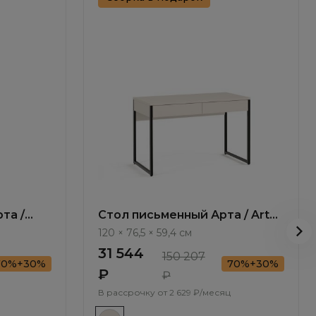
та /
Стол письменный Арта / Arta
AR1036.1
120 × 76,5 × 59,4 см
31 544
150 207
70%+30%
70%+30%
₽
₽
В рассрочку от
2 629 ₽/месяц