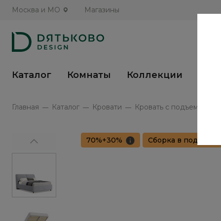
Москва и МО
Магазины
Каталог
Комнаты
Коллекции
Кух
Главная
Каталог
Кровати
Кровать с подъемным ме
70%+30%
Сборка в подарок