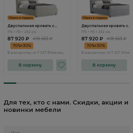
Сборка в подарок
Сборка в подарок
Двуспальная кровать с
Двуспальная кровать с
подъемным механизмом
подъемным механизмом
175 × 115 × 232 см
175 × 115 × 232 см
Тэвин / Tewin NK213.10
Тэвин / Tewin NK213.11
87 920 ₽
418 663 ₽
87 920 ₽
418 663 ₽
70%+30%
70%+30%
В рассрочку от
7 327 ₽/месяц
В рассрочку от
7 327 ₽/ме
В корзину
В корзину
Для тех, кто с нами. Скидки, акции и
новинки мебели