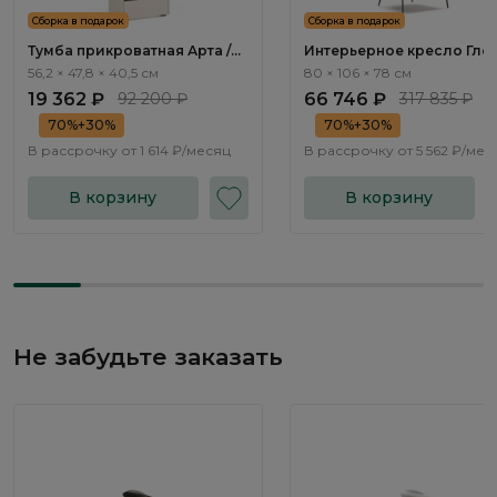
Сборка в подарок
Сборка в подарок
Тумба прикроватная Арта /
Интерьерное кресло Глен
Arta AR1012.1
Gleno ММ107.1
56,2 × 47,8 × 40,5 см
80 × 106 × 78 см
19 362 ₽
92 200 ₽
66 746 ₽
317 835 ₽
70%+30%
70%+30%
В рассрочку от
1 614 ₽/месяц
В рассрочку от
5 562 ₽/мес
В корзину
В корзину
Не забудьте заказать