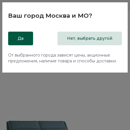
Магазины
Москва и МО
8 800 200 18 96
Ваш город
Москва и МО
?
Главная
Да
Каталог
Кровати
Нет, выбрать другой
Двуспальная кровать с подъемным механизмом Тэвин /
Tewin NK213.4
От выбранного города зависят цены, акционные
предложения, наличие товара и способы доставки.
70%+30%
Сборка в подарок