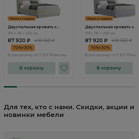
Сборка в подарок
Сборка в подарок
Двуспальная кровать с
Двуспальная кровать с
подъемным механизмом
подъемным механизмом
175 × 115 × 232 см
175 × 115 × 232 см
Тэвин / Tewin NK213.10
Тэвин / Tewin NK213.11
87 920 ₽
418 663 ₽
87 920 ₽
418 663 ₽
70%+30%
70%+30%
В рассрочку от
7 327 ₽/месяц
В рассрочку от
7 327 ₽/ме
В корзину
В корзину
Для тех, кто с нами. Скидки, акции и
новинки мебели