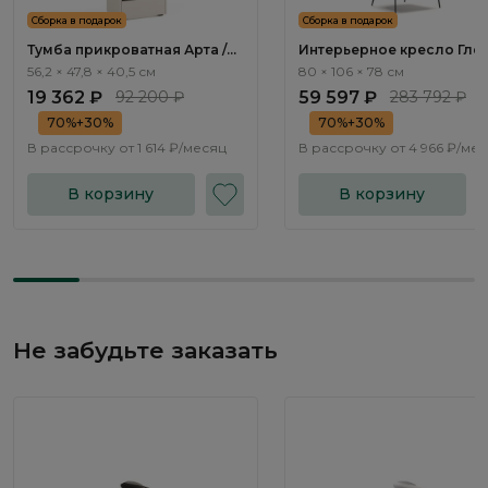
Сборка в подарок
Сборка в подарок
Тумба прикроватная Арта /
Интерьерное кресло Глен
Arta AR1012.1
Gleno ММ107.2
56,2 × 47,8 × 40,5 см
80 × 106 × 78 см
19 362 ₽
92 200 ₽
59 597 ₽
283 792 ₽
70%+30%
70%+30%
В рассрочку от
1 614 ₽/месяц
В рассрочку от
4 966 ₽/ме
В корзину
В корзину
Не забудьте заказать