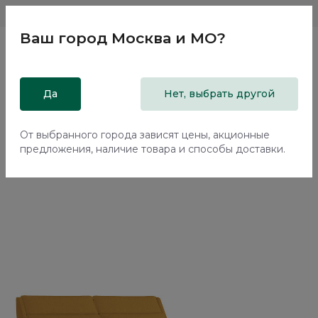
Магазины
Москва и МО
8 800 200 18 96
Ваш город
Москва и МО
?
Главная
Да
Каталог
Кровати
Нет, выбрать другой
Двуспальная кровать с подъемным механизмом Тэвин /
Tewin NK213.12
От выбранного города зависят цены, акционные
предложения, наличие товара и способы доставки.
70%+30%
Сборка в подарок