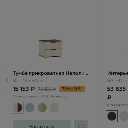
Тумба прикроватная Наполи /
Интерье
Napoli NP001.4
Bengal 
50 × 42 × 40 см
80 × 87 × 
15 153 ₽
53 635
70%+30%
72 156 ₽
В рассрочку от
1 263 ₽/месяц
₽
В рассрочк
В корзину