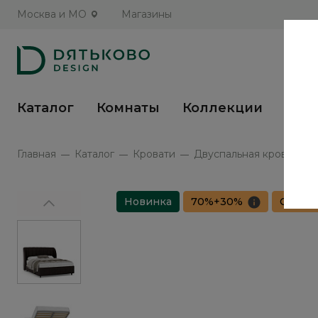
Москва и МО
Магазины
Каталог
Комнаты
Коллекции
Кух
Главная
Каталог
Кровати
Двуспальная кровать с 
Новинка
70%+30%
Сборка