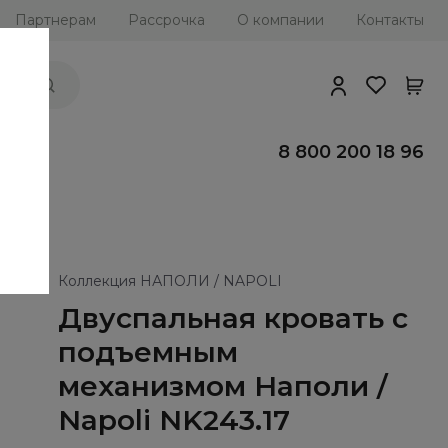
Партнерам
Рассрочка
О компании
Контакты
ии
8 800 200 18 96
Коллекция НАПОЛИ / NAPOLI
Двуспальная кровать с
подъемным
механизмом Наполи /
Napoli NK243.17