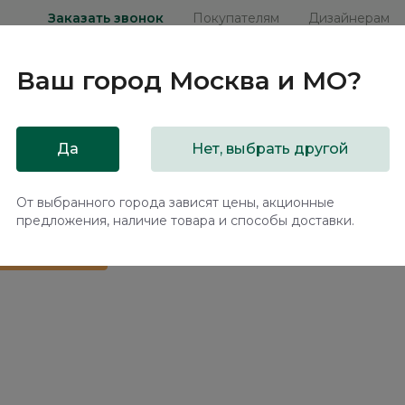
Заказать звонок
Покупателям
Дизайнерам
Ваш город
Москва и МО
?
ни
Мебель на заказ
Распродажа
Акц
Да
Нет, выбрать другой
подъемным механизмом Наполи / Napoli NK243.17
От выбранного города зависят цены, акционные
предложения, наличие товара и способы доставки.
 в подарок