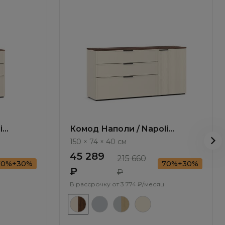
i
Комод Наполи / Napoli
NP010.4
150 × 74 × 40 см
45 289
215 660
70%+30%
70%+30%
₽
₽
В рассрочку от
3 774 ₽/месяц