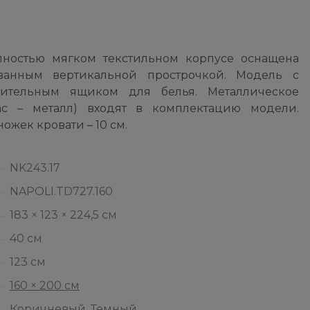
ностью мягком текстильном корпусе оснащена
ванным вертикальной прострочкой. Модель с
тельным ящиком для белья. Металлическое
ас – металл) входят в комплектацию модели.
ожек кровати – 10 см.
NK243.17
NAPOLI.TD727.160
183 × 123 × 224,5 см
40 см
123 см
160 × 200 см
Коричневый
,
Темный