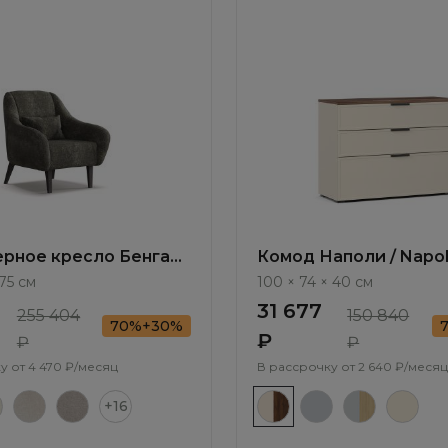
рное кресло Бенгал /
Комод Наполи / Napol
ММ114.6
NP007.4
75 см
100 × 74 × 40 см
31 677
255 404
150 840
70%+30%
₽
₽
₽
у от
4 470 ₽/месяц
В рассрочку от
2 640 ₽/месяц
+16