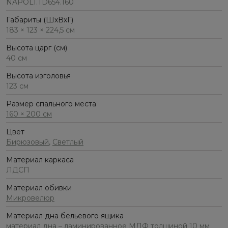
NAPOLI.TD654.160
Габариты (ШхВхГ)
183 × 123 × 224,5 см
Высота царг (см)
40 см
Высота изголовья
123 см
Размер спального места
160 × 200 см
Цвет
Бирюзовый
,
Светлый
Материал каркаса
ЛДСП
Материал обивки
Микровелюр
Материал дна бельевого ящика
материал дна – ламинированное МДФ толщиной 10 мм