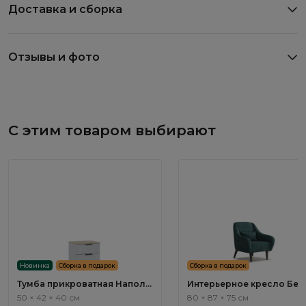
Доставка и сборка
Отзывы и фото
С этим товаром выбирают
Новинка
Сборка в подарок
Сборка в подарок
Тумба прикроватная Наполи
Интерьерное кресло Бен
/ Napoli NP001.2
/ Bengal ММ114.12
50 × 42 × 40 см
80 × 87 × 75 см