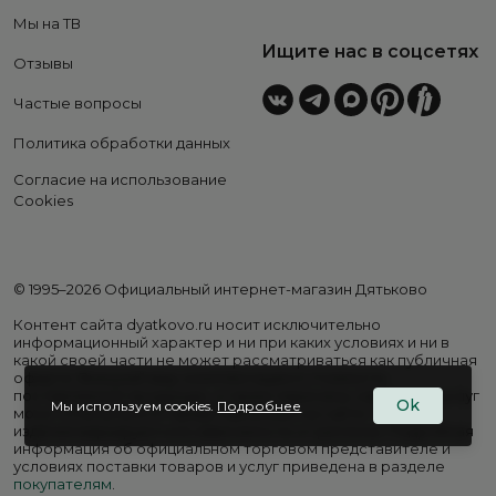
Мы на ТВ
Ищите нас в соцсетях
Отзывы
Частые вопросы
Политика обработки данных
Согласие на использование
Cookies
© 1995–2026 Официальный интернет-магазин Дятьково
Контент сайта dyatkovo.ru носит исключительно
информационный характер и ни при каких условиях и ни в
какой своей части не может рассматриваться как публичная
оферта. Внешний вид, комплектация и стоимость
поставляемой продукции, а также перечень сервисных услуг
Ok
Мы используем cookies.
Подробнее
могут отличаться от представленных на сайте. Цены на
изделия варьируются в зависимости от региона. Подробная
информация об официальном торговом представителе и
условиях поставки товаров и услуг приведена в разделе
покупателям
.