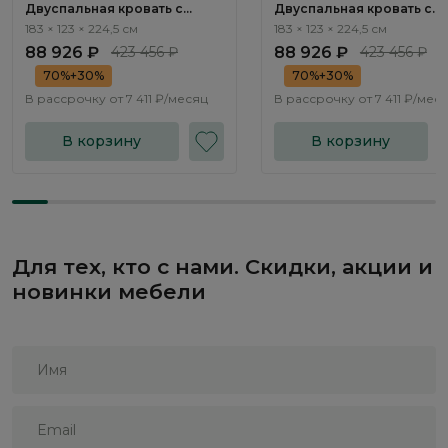
Двуспальная кровать с
Двуспальная кровать с
подъемным механизмом
подъемным механизмом
183 × 123 × 224,5 см
183 × 123 × 224,5 см
Наполи / Napoli NK243.01
Наполи / Napoli NK243.03
88 926 ₽
423 456 ₽
88 926 ₽
423 456 ₽
70%+30%
70%+30%
В рассрочку от
7 411 ₽/месяц
В рассрочку от
7 411 ₽/мес
В корзину
В корзину
Для тех, кто с нами. Скидки, акции и
новинки мебели