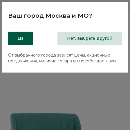
Магазины
Москва и МО
8 800 200 18 96
Ваш город
Москва и МО
?
Главная
Да
Каталог
Кровати
Нет, выбрать другой
Двуспальная кровать с подъемным механизмом Наполи /
Napoli NK243.16
От выбранного города зависят цены, акционные
предложения, наличие товара и способы доставки.
Новинка
70%+30%
Сборка в подарок