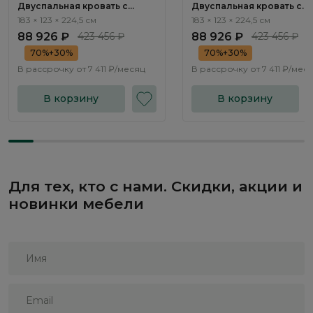
Двуспальная кровать с
Двуспальная кровать с
подъемным механизмом
подъемным механизмом
183 × 123 × 224,5 см
183 × 123 × 224,5 см
Наполи / Napoli NK243.01
Наполи / Napoli NK243.02
88 926 ₽
423 456 ₽
88 926 ₽
423 456 ₽
70%+30%
70%+30%
В рассрочку от
7 411 ₽/месяц
В рассрочку от
7 411 ₽/мес
В корзину
В корзину
Для тех, кто с нами. Скидки, акции и
новинки мебели