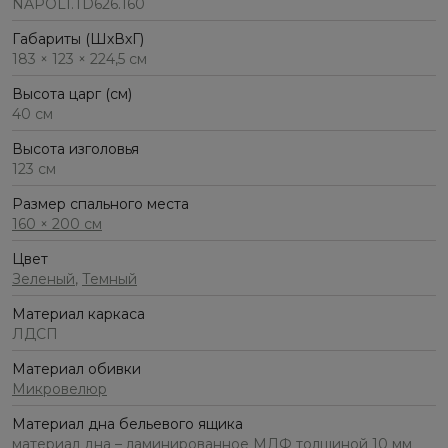
NAPOLI.TD626.160
Габариты (ШхВхГ)
183 × 123 × 224,5 см
Высота царг (см)
40 см
Высота изголовья
123 см
Размер спального места
160 × 200 см
Цвет
Зеленый
,
Темный
Материал каркаса
ЛДСП
Материал обивки
Микровелюр
Материал дна бельевого ящика
материал дна – ламинированное МДФ толщиной 10 мм