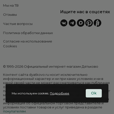
Мы на ТВ
Ищите нас в соцсетях
Отзывы
Частые вопросы
Политика обработки данных
Согласие на использование
Cookies
© 1995–2026 Официальный интернет-магазин Дятьково
Контент сайта dyatkovo.ru носит исключительно
информационный характер и ни при каких условиях и ни в
какой своей части не может рассматриваться как публичная
оферта. Внешний вид, комплектация и стоимость
поставляемой продукции, а также перечень сервисных услуг
Ok
Мы используем cookies.
Подробнее
могут отличаться от представленных на сайте. Цены на
изделия варьируются в зависимости от региона. Подробная
информация об официальном торговом представителе и
условиях поставки товаров и услуг приведена в разделе
покупателям
.