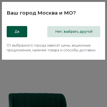
Магазины
Москва и МО
8 800 200 18 96
Ваш город
Москва и МО
?
Главная
Да
Каталог
Кровати
Нет, выбрать другой
Двуспальная кровать с подъемным механизмом Наполи /
Napoli NK243.12
От выбранного города зависят цены, акционные
предложения, наличие товара и способы доставки.
Новинка
70%+30%
Сборка в подарок