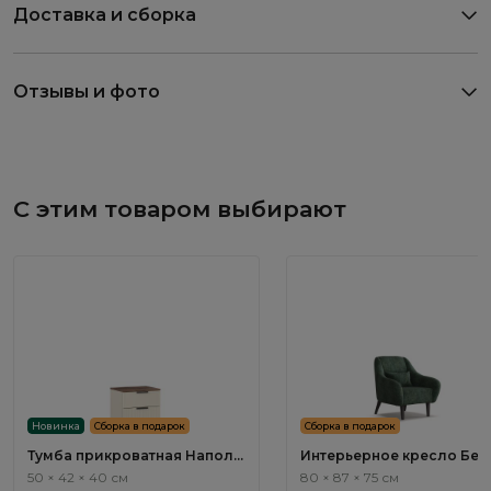
Доставка и сборка
Отзывы и фото
С этим товаром выбирают
Новинка
Сборка в подарок
Сборка в подарок
Тумба прикроватная Наполи
Интерьерное кресло Бен
/ Napoli NP001.4
/ Bengal ММ114.11
50 × 42 × 40 см
80 × 87 × 75 см