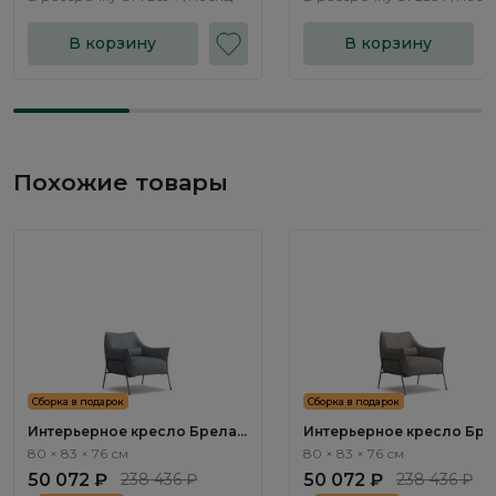
В корзину
В корзину
Похожие товары
Сборка в подарок
Сборка в подарок
Интерьерное кресло Брела /
Интерьерное кресло Брел
Brela ММ109.1
Brela ММ109.2
80 × 83 × 76 см
80 × 83 × 76 см
50 072 ₽
238 436 ₽
50 072 ₽
238 436 ₽