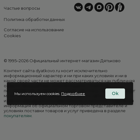
Частые вопросы
Политика обработки данных
Согласие на использование
Cookies
© 1995–2026 Официальный интернет-магазин Дятьково
Контент сайта dyatkovo.ru носит исключительно
информационный характер и ни при каких условиях и ни в
какой своей части не может рассматриваться как публичная
оферта. Внешний вид, комплектация и стоимость
поставляемой продукции, а также перечень сервисных услуг
Ok
Мы используем cookies.
Подробнее
могут отличаться от представленных на сайте. Цены на
изделия варьируются в зависимости от региона. Подробная
информация об официальном торговом представителе и
условиях поставки товаров и услуг приведена в разделе
покупателям
.