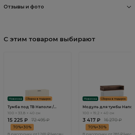
Отзывы и фото
С этим товаром выбирают
Новинка
Сборка в подарок
Новинка
Сборка в подарок
Тумба под ТВ Наполи /
Модуль для тумбы Напол
Napoli NP403.2
Napoli NP413.2
100 × 33,8 × 40 см
100 × 19,2 × 40 см
15 225 ₽
72 495 ₽
3 417 ₽
16 270 ₽
70%+30%
70%+30%
В рассрочку от
1 269 ₽/месяц
В рассрочку от
285 ₽/меся