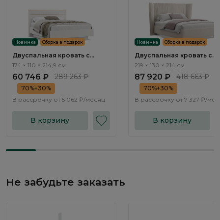
Новинка
Сборка в подарок
Новинка
Сборка в подарок
Двуспальная кровать с
Двуспальная кровать с
подъемным механизмом
подъемным механизмом
174 × 110 × 214,9 см
219 × 130 × 214 см
Тиара / Tiara RT201.1
Плиссе / Plisse NK183.3
60 746 ₽
289 263 ₽
87 920 ₽
418 663 ₽
70%+30%
70%+30%
В рассрочку от
5 062 ₽/месяц
В рассрочку от
7 327 ₽/ме
В корзину
В корзину
Не забудьте заказать