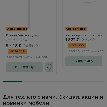
Сборка в подарок
Сборка в подарок
Стенка боковая для
Карниз для углового шк
перегородки Тиара / Tiara
Тиара / Tiara RT185.1
1 822 ₽
8 675 ₽
2,2 × 235,9 × 24 см
RT172.1
5 448 ₽
25 941 ₽
70%+30%
В рассрочку от
152 ₽/месяц
70%+30%
В рассрочку от
454 ₽/месяц
В корзину
В корзину
Для тех, кто с нами. Скидки, акции и
новинки мебели