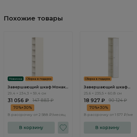
Похожие товары
Новинка
Сборка в подарок
Сборка в подарок
Завершающий шкаф Монако
Завершающий шкаф
/ Monako MN141.0
Элеганте / Elegante LE447
29,4 × 234,3 × 59,4 см
25,6 × 235,5 × 60,8 см
31 056 ₽
147 883 ₽
18 927 ₽
90 124 ₽
70%+30%
70%+30%
В рассрочку от
2 588 ₽/месяц
В рассрочку от
1 577 ₽/мес
В корзину
В корзину