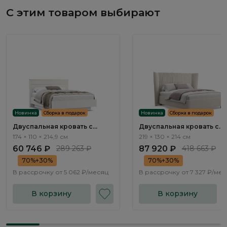
С этим товаром выбирают
Новинка
Сборка в подарок
Новинка
Сборка в подарок
Двуспальная кровать с
Двуспальная кровать с
подъемным механизмом
подъемным механизмом
174 × 110 × 214,9 см
219 × 130 × 214 см
Тиара / Tiara RT201.1
Плиссе / Plisse NK183.3
60 746 ₽
289 263 ₽
87 920 ₽
418 663 ₽
70%+30%
70%+30%
В рассрочку от
5 062 ₽/месяц
В рассрочку от
7 327 ₽/ме
В корзину
В корзину