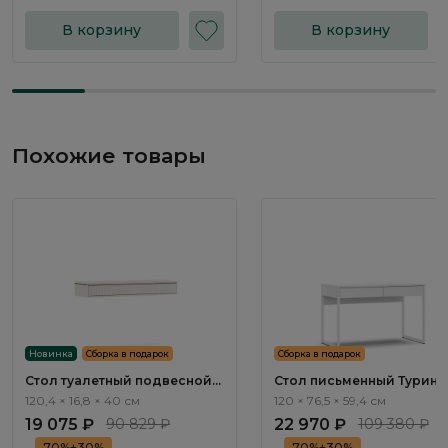
В корзину
В корзину
Похожие товары
Новинка
Сборка в подарок
Сборка в подарок
Стол туалетный подвесной
Стол письменный Турин /
Тиара / Tiara RT030.1
Turin TR1736.2
120,4 × 16,8 × 40 см
120 × 76,5 × 59,4 см
19 075 ₽
90 829 ₽
22 970 ₽
109 380 ₽
70%+30%
70%+30%