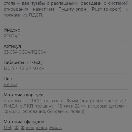
стола – две тумбы с распашными фасадами с системой
открывания нажатием Пуш-ту-опен (Push-to-open) и
полками из ЛДСП.
Индекс
RT034.1
Артикул
83.034.0.504/112.504
Габариты (ШхВхГ)
120,4 × 78,6 × 40 см
Цвет
Белый
Материал корпуса
материал – ЛДСП, толщина – 18 мм (внутренние детали) /
ЛМДФ с ЛКП, толщина – 18 мм и 22 мм (лицевые детали –
крышки, основания, боковины, полки)
Материал фасадов
ЛМДФ
,
Фрезеровка
,
Эмаль